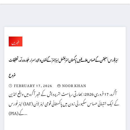
خبریں
ایئر فورس اسٹیشن کے حساس علاقے میں ‘پاکستان انٹرنیشنل ایئر لائنز’ کے نشان والا پراسرار غبارہ برآمد، تحقیقات
شروع
FEBRUARY 17, 2026
NOOR KHAN
آگرہ، 17 فروری 2026: بھارتی ریاست اتر پردیش کے شہر آگرہ میں واقع انڈین
ایئر فورس (IAF) کے ایک انتہائی حساس سکیورٹی زون میں پاکستانی قومی ایئر لائن
(PIA) کے…