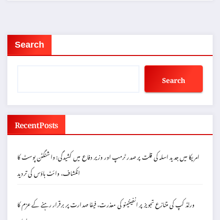
Search
Search
Recent Posts
امریکا میں جدید اسلہ کی قلت پر صدر ٹرمپ اور وزیر دفاع میں کشیدگی: واشنگٹن پوسٹ کا
انکشاف، وائٹ ہاؤس کی تردید
ورلڈ کپ کی متنازع تجویز پر انفینٹینو کی معذرت، فیفا صدارت پر برقرار رہنے کے عزم کا
اعادہ