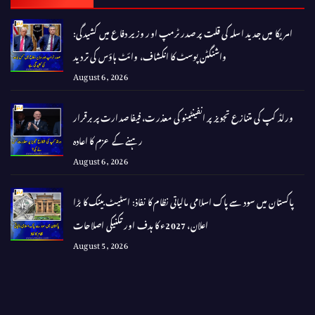
امریکا میں جدید اسلہ کی قلت پر صدر ٹرمپ اور وزیر دفاع میں کشیدگی:
واشنگٹن پوسٹ کا انکشاف، وائٹ ہاؤس کی تردید
August 6, 2026
ورلڈ کپ کی متنازع تجویز پر انفینٹینو کی معذرت، فیفا صدارت پر برقرار
رہنے کے عزم کا اعادہ
August 6, 2026
پاکستان میں سود سے پاک اسلامی مالیاتی نظام کا نفاذ: اسٹیٹ بینک کا بڑا
اعلان، 2027ء کا ہدف اور تکنیکی اصلاحات
August 5, 2026