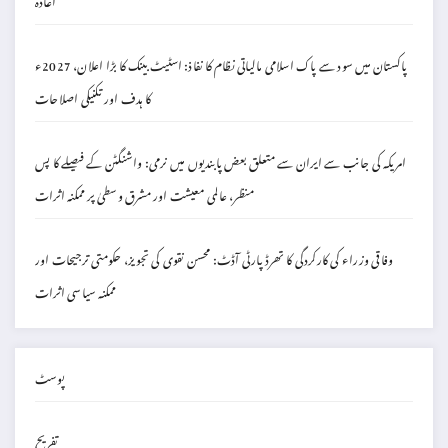
پاکستان میں سود سے پاک اسلامی مالیاتی نظام کا نفاذ: اسٹیٹ بینک کا بڑا اعلان، 2027ء
کا ہدف اور تکنیکی اصلاحات
امریکہ کی جانب سے ایران سے متعلق بعض پابندیوں میں نرمی: واشنگٹن کے فیصلے کا پس
منظر، عالمی معیشت اور مشرق وسطیٰ پر ممکنہ اثرات
وفاقی وزراء کی کارکردگی کا تھرڈ پارٹی آڈٹ: محسن نقوی کی تجویز، حکومتی ترجیحات اور
ممکنہ سیاسی اثرات
پوسٹ
تفریح