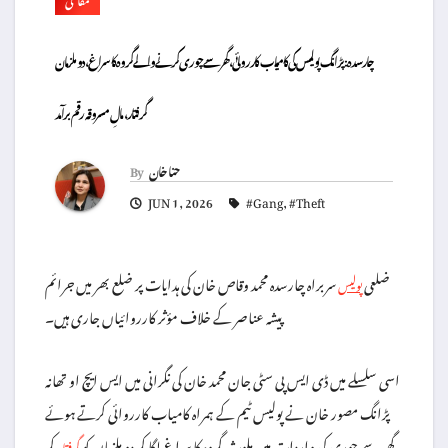
چارسدہ: پڑانگ پولیس کی کامیاب کارروائی، گھر سے چوری کرنے والے گروہ کا سراغ، دو ملزمان
گرفتار، مالِ مسروقہ رقم برآمد
حنا خان
By
JUN 1, 2026
#Gang
,
#Theft
ضلعی
سربراہ چارسدہ محمد وقاص خان کی ہدایات پر ضلع بھر میں جرائم
پولیس
پیشہ عناصر کے خلاف مؤثر کارروائیاں جاری ہیں۔
اسی سلسلے میں ڈی ایس پی سٹی جان محمد خان کی نگرانی میں ایس ایچ او تھانہ
پڑانگ مصور خان نے پولیس ٹیم کے ہمراہ کامیاب کارروائی کرتے ہوئے
گھر سے چوری کی واردات میں ملوث گروہ کا سراغ لگا کر دو ملزمان کو
کر
گرفتار