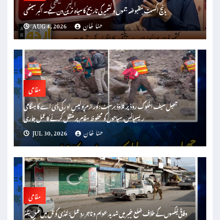
پانچ اگست مقبوضہ جموں و کشمیر کی تاریخ کا سیاہ ترین دن ہے۔ اکبر سیٹھی
حنا خان
AUG 4, 2026
مقامی
جھیل سیف الملوک روڈ پر کلاؤڈ برسٹ: ٹورازم پولیس اور کی ڈی اے کا ہنگامی
ریسیپانس، سیاحوں کو محفوظ مقام پر منتقل کرنے کا عمل جاری
حنا خان
JUL 30, 2026
مقامی
وفاقی ٹیکسوں کے خلاف ضلع خیبر میں شدید عوام و تاجر ردِعمل: لنڈی کوتل میں مکمل شٹر