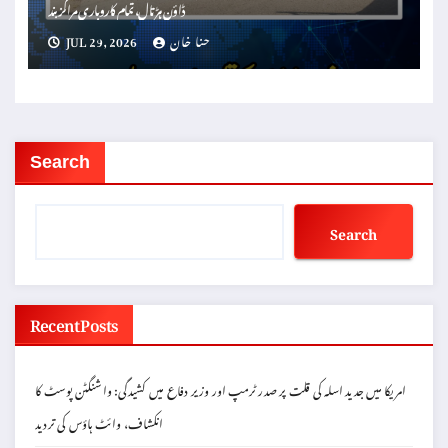
ڈاؤن ہڑتال، تمام کاروباری مراکزبند
حنا خان
JUL 29, 2026
Search
Search
Recent Posts
امریکا میں جدید اسلہ کی قلت پر صدر ٹرمپ اور وزیر دفاع میں کشیدگی: واشنگٹن پوسٹ کا
انکشاف، وائٹ ہاؤس کی تردید