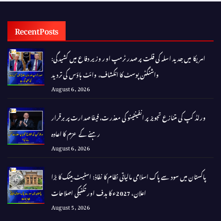
Recent Posts
امریکا میں جدید اسلہ کی قلت پر صدر ٹرمپ اور وزیر دفاع میں کشیدگی:
واشنگٹن پوسٹ کا انکشاف، وائٹ ہاؤس کی تردید
August 6, 2026
ورلڈ کپ کی متنازع تجویز پر انفینٹینو کی معذرت، فیفا صدارت پر برقرار
رہنے کے عزم کا اعادہ
August 6, 2026
پاکستان میں سود سے پاک اسلامی مالیاتی نظام کا نفاذ: اسٹیٹ بینک کا بڑا
اعلان، 2027ء کا ہدف اور تکنیکی اصلاحات
August 5, 2026