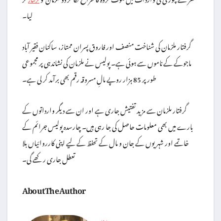
لیا۔
گرفتار ملزمان کی شناخت منصف اور فاروق پسران ممتاز، ساکنان فقیر آباد
ماجوکے کے ناموں سے ہوئی ہے۔ پولیس نے ملزمان کی نشاندہی پر مجموعی
طور پر 85 ہزار روپے مالِ مسروقہ رقم بھی برآمد کر لی ہے۔
گرفتار ملزمان سے مزید تفتیش جاری ہے اور ان سے دیگر وارداتوں کے
بارے میں بھی معلومات حاصل کی جا رہی ہیں۔ چارسدہ پولیس جرائم کے
خاتمے اور شہریوں کے جان و مال کے تحفظ کے لیے اپنی کارروائیاں بلا
تعطل جاری رکھے گی۔
About The Author