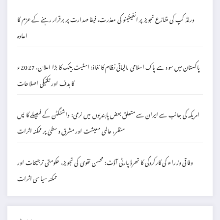
ورلڈ کپ کی متنازع تجویز پر انفینٹینو کی معذرت، فیفا صدارت پر برقرار رہنے کے عزم کا
اعادہ
پاکستان میں سود سے پاک اسلامی مالیاتی نظام کا نفاذ: اسٹیٹ بینک کا بڑا اعلان، 2027ء
کا ہدف اور تکنیکی اصلاحات
امریکہ کی جانب سے ایران سے متعلق بعض پابندیوں میں نرمی: واشنگٹن کے فیصلے کا پس
منظر، عالمی معیشت اور مشرق وسطیٰ پر ممکنہ اثرات
وفاقی وزراء کی کارکردگی کا تھرڈ پارٹی آڈٹ: محسن نقوی کی تجویز، حکومتی ترجیحات اور
ممکنہ سیاسی اثرات
پوسٹ