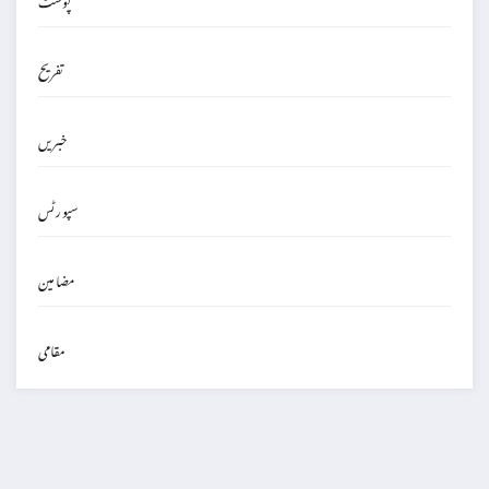
تفریح
خبریں
سپورٹس
مضامین
مقامی