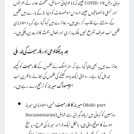
ماحولیاتی مسائل، صحت عامہ کے بحرانوں (جیسے کہ COVID-19 وبائی مرض
کے بارے میں فلمیں)، اور نسلی ناانصافیوں جیسے حساس موضوعات کو دنیا
کے سامنے بے نقاب کر رہی ہیں۔ جائزے میں کہا گیا ہے کہ یہ دستاویزی
فلمیں اب صرف تفریح نہیں بلکہ بیداری اور فعال بحث کا ذریعہ بن چکی ہیں۔
جدید ٹیکنالوجی اور فارمیٹ کی تبدیلی
جائزے میں یہ بھی بتایا گیا ہے کہ سٹریمنگ نے فلموں کے
فارمیٹ
کو کیسے
تبدیل کیا ہے۔ روایتی ایک یا دو گھنٹے کی فلموں کی بجائے، ناظرین اب
ایپیسوڈک سیریز
کو ترجیح دے رہے ہیں۔
سیریز کا فارمیٹ:
لمبی دستاویزی سیریز (Multi-part
Documentaries) سامعین کو کہانی میں زیادہ گہرائی سے شامل
ہونے کا موقع دیتی ہیں، بالکل ایک ڈرامہ سیریز کی طرح۔ یہ ‘بنج
واچنگ’ (Binge-Watching) کے رجحان کو بھی فروغ دیتی