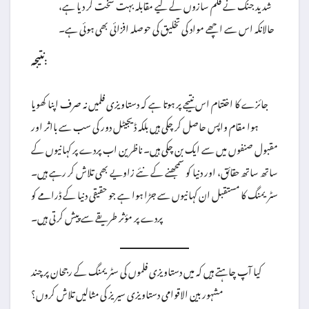
شدید جنگ نے فلم سازوں کے لیے مقابلہ بہت سخت کر دیا ہے،
حالانکہ اس سے اچھے مواد کی تخلیق کی حوصلہ افزائی بھی ہوئی ہے۔
نتیجہ:
جائزے کا اختتام اس نتیجے پر ہوتا ہے کہ دستاویزی فلمیں نہ صرف اپنا کھویا
ہوا مقام واپس حاصل کر چکی ہیں بلکہ ڈیجیٹل دور کی سب سے بااثر اور
مقبول صنفوں میں سے ایک بن چکی ہیں۔ ناظرین اب پردے پر کہانیوں کے
ساتھ ساتھ حقائق، اور دنیا کو سمجھنے کے نئے زاویے بھی تلاش کر رہے ہیں۔
سٹریمنگ کا مستقبل ان کہانیوں سے جڑا ہوا ہے جو حقیقی دنیا کے ڈرامے کو
پردے پر مؤثر طریقے سے پیش کرتی ہیں۔
کیا آپ چاہتے ہیں کہ میں دستاویزی فلموں کی سٹریمنگ کے رجحان پر چند
مشہور بین الاقوامی دستاویزی سیریز کی مثالیں تلاش کروں؟