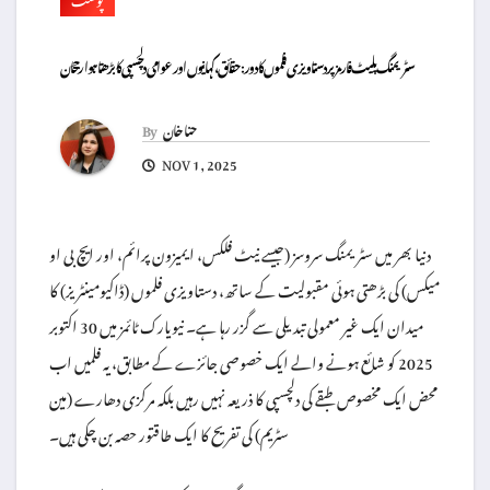
سٹریمنگ پلیٹ فارمز پر دستاویزی فلموں کا دور: حقائق، کہانیوں اور عوامی دلچسپی کا بڑھتا ہوا رجحان
حنا خان
By
NOV 1, 2025
دنیا بھر میں سٹریمنگ سروسز (جیسے نیٹ فلکس، ایمیزون پرائم، اور ایچ بی او
میکس) کی بڑھتی ہوئی مقبولیت کے ساتھ، دستاویزی فلموں (ڈاکیومینٹریز) کا
میدان ایک غیر معمولی تبدیلی سے گزر رہا ہے۔ نیویارک ٹائمز میں 30 اکتوبر
2025 کو شائع ہونے والے ایک خصوصی جائزے کے مطابق، یہ فلمیں اب
محض ایک مخصوص طبقے کی دلچسپی کا ذریعہ نہیں رہیں بلکہ مرکزی دھارے (مین
سٹریم) کی تفریح کا ایک طاقتور حصہ بن چکی ہیں۔