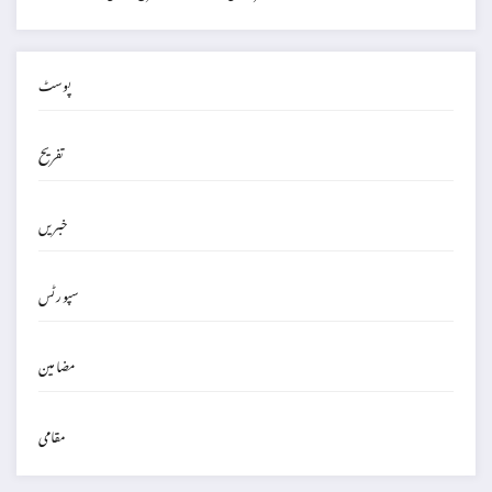
پوسٹ
تفریح
خبریں
سپورٹس
مضامین
مقامی