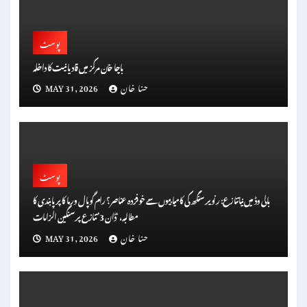
پوسٹ
باچا خان مرکز میں قادیانیت کا داخلہ
حنا خان
MAY 31, 2026
پوسٹ
بالی وڈ میں نیا تنازع: رنویر سنگھ کی کامیابیوں سے خوفزدہ عناصر؟ رام گوپال ورما کا پر پابندی کا
مطالبہ، ‘ڈان 3’ تنازع پر سنگین الزامات
حنا خان
MAY 31, 2026