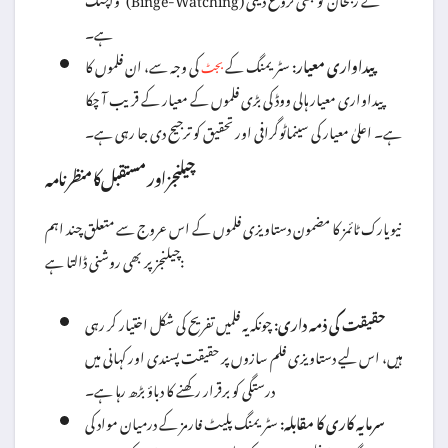
ہے۔
پیداواری معیار:
سٹریمنگ کے
کی وجہ سے، ان فلموں کا
بجٹ
پیداواری معیار ہالی ووڈ کی بڑی فلموں کے معیار کے قریب آ چکا
ہے۔ اعلیٰ معیار کی سینماٹوگرافی اور تحقیق کو ترجیح دی جا رہی ہے۔
چیلنجز اور مستقبل کا منظرنامہ
نیویارک ٹائمز کا مضمون دستاویزی فلموں کے اس عروج سے متعلق چند اہم
چیلنجز پر بھی روشنی ڈالتا ہے:
حقیقت کی ذمہ داری:
چونکہ یہ فلمیں تفریح کی شکل اختیار کر رہی
ہیں، اس لیے دستاویزی فلم سازوں پر حقیقت پسندی اور کہانی میں
درستگی کو برقرار رکھنے کا دباؤ بڑھ رہا ہے۔
سرمایہ کاری کا مقابلہ:
سٹریمنگ پلیٹ فارمز کے درمیان مواد کی