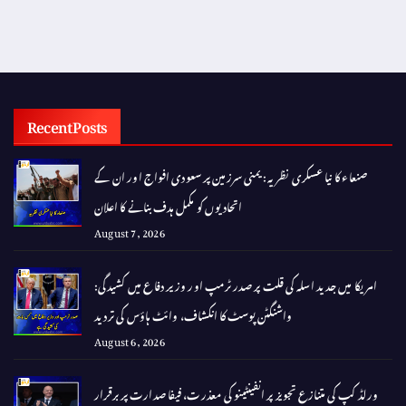
Recent Posts
صنعاء کا نیا عسکری نظریہ: یمنی سرزمین پر سعودی افواج اور ان کے
اتحادیوں کو مکمل ہدف بنانے کا اعلان
August 7, 2026
امریکا میں جدید اسلہ کی قلت پر صدر ٹرمپ اور وزیر دفاع میں کشیدگی:
واشنگٹن پوسٹ کا انکشاف، وائٹ ہاؤس کی تردید
August 6, 2026
ورلڈ کپ کی متنازع تجویز پر انفینٹینو کی معذرت، فیفا صدارت پر برقرار