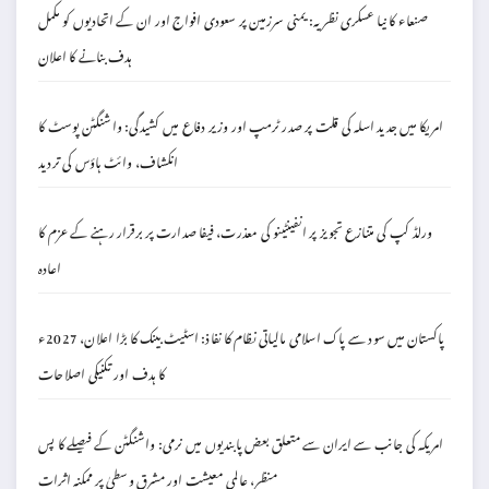
صنعاء کا نیا عسکری نظریہ: یمنی سرزمین پر سعودی افواج اور ان کے اتحادیوں کو مکمل
ہدف بنانے کا اعلان
امریکا میں جدید اسلہ کی قلت پر صدر ٹرمپ اور وزیر دفاع میں کشیدگی: واشنگٹن پوسٹ کا
انکشاف، وائٹ ہاؤس کی تردید
ورلڈ کپ کی متنازع تجویز پر انفینٹینو کی معذرت، فیفا صدارت پر برقرار رہنے کے عزم کا
اعادہ
پاکستان میں سود سے پاک اسلامی مالیاتی نظام کا نفاذ: اسٹیٹ بینک کا بڑا اعلان، 2027ء
کا ہدف اور تکنیکی اصلاحات
امریکہ کی جانب سے ایران سے متعلق بعض پابندیوں میں نرمی: واشنگٹن کے فیصلے کا پس
منظر، عالمی معیشت اور مشرق وسطیٰ پر ممکنہ اثرات