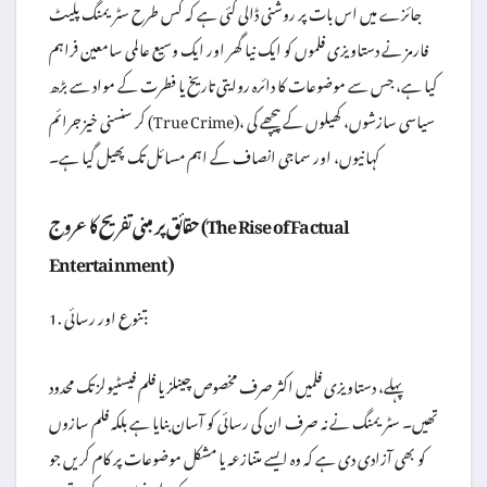
جائزے میں اس بات پر روشنی ڈالی گئی ہے کہ کس طرح سٹریمنگ پلیٹ
فارمز نے دستاویزی فلموں کو ایک نیا گھر اور ایک وسیع عالمی سامعین فراہم
کیا ہے، جس سے موضوعات کا دائرہ روایتی تاریخ یا فطرت کے مواد سے بڑھ
کر سنسنی خیز جرائم (True Crime)، سیاسی سازشوں، کھیلوں کے پیچھے کی
کہانیوں، اور سماجی انصاف کے اہم مسائل تک پھیل گیا ہے۔
حقائق پر مبنی تفریح کا عروج (The Rise of Factual
Entertainment)
1. تنوع اور رسائی:
پہلے، دستاویزی فلمیں اکثر صرف مخصوص چینلز یا فلم فیسٹیولز تک محدود
تھیں۔ سٹریمنگ نے نہ صرف ان کی رسائی کو آسان بنایا ہے بلکہ فلم سازوں
کو بھی آزادی دی ہے کہ وہ ایسے متنازعہ یا مشکل موضوعات پر کام کریں جو