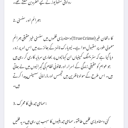
روایتی سٹوڈیوز کے لیے خطرہ بن سکتے تھے۔
2. جرائم اور سنسنی:
دستاویزی فلموں میں سنسنی خیز حقیقی جرائم (True Crime) کا رجحان غیر
معمولی طور پر مقبول ہوا ہے۔ نیویارک ٹائمز کے جائزے میں اس امر پر زور
دیا گیا ہے کہ سٹریمنگ کمپنیاں ان کہانیوں پر بھاری سرمایہ کاری کر رہی ہیں
جو عوام کو حقیقی زندگی کے اسرار اور قانونی نظام کی گہرائیوں میں لے جاتی
ہیں۔ اس طرح کے مواد ناظرین میں تجسس اور ڈرامائی سسپنس پیدا کرتے
ہیں۔
3. سماجی تبدیلی کا محرک:
کئی دستاویزی فلمیں طاقتور سماجی تبدیلیوں کا سبب بن رہی ہیں۔ یہ فلمیں