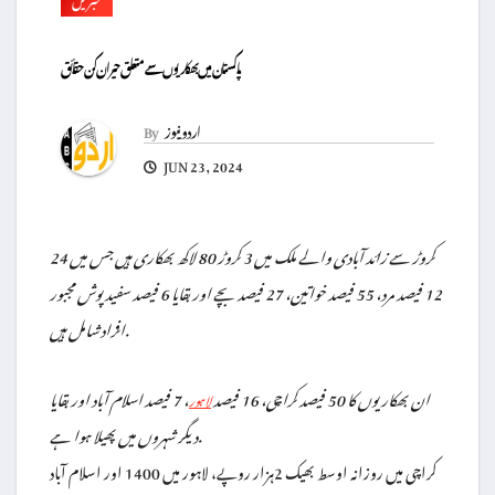
پاکستان میں بھکاریوں سے متعلق حیران کن حقائق
اردو نیوز
By
JUN 23, 2024
24 کروڑ سے زائد آبادی والے ملک میں 3 کروڑ 80 لاکھ بھکاری ہیں جس میں
12 فیصد مرد، 55 فیصد خواتین، 27 فیصد بچے اور بقایا 6 فیصد سفید پوش مجبور
افراد شامل ہیں.
ان بھکاریوں کا 50 فیصد کراچی، 16 فیصد
، 7 فیصد اسلام آباد اور بقایا
لاہور
دیگر شہروں میں پھیلا ہوا ہے.
کراچی میں روزانہ اوسط بھیک 2ہزار روپے، لاہور میں 1400 اور اسلام آباد