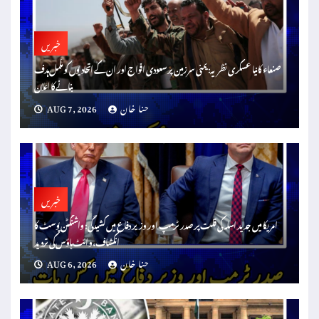
خبریں
صنعاء کا نیا عسکری نظریہ: یمنی سرزمین پر سعودی افواج اور ان کے اتحادیوں کو مکمل ہدف
بنانے کا اعلان
حنا خان
AUG 7, 2026
خبریں
امریکا میں جدید اسلہ کی قلت پر صدر ٹرمپ اور وزیر دفاع میں کشیدگی: واشنگٹن پوسٹ کا
انکشاف، وائٹ ہاؤس کی تردید
حنا خان
AUG 6, 2026