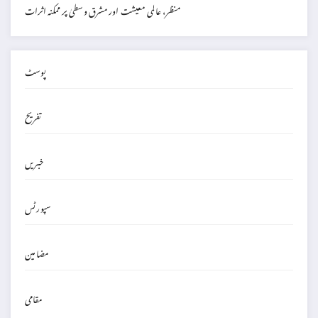
منظر، عالمی معیشت اور مشرق وسطیٰ پر ممکنہ اثرات
پوسٹ
تفریح
خبریں
سپورٹس
مضامین
مقامی