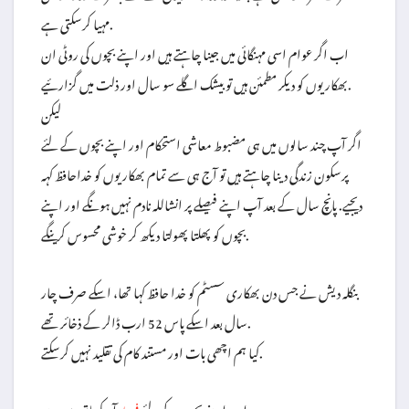
مہیا کرسکتی ہے.
اب اگر عوام اسی مہنگائی میں جینا چاہتے ہیں اور اپنے بچوں کی روٹی ان
بھکاریوں کو دیکر مطمئن ہیں تو بیشک اگلے سو سال اور ذلت میں گزارئیے.
لیکن
اگر آپ چند سالوں میں ہی مضبوط معاشی استحکام اور اپنے بچوں کے لئے
پرسکون زندگی دینا چاہتے ہیں تو آج ہی سے تمام بھکاریوں کو خداحافظ کہہ
دیجیے. پانچ سال کے بعد آپ اپنے فیصلے پر انشاللہ نادم نہیں ہونگے اور اپنے
بچوں کو پھلتا پھولتا دیکھ کر خوشی محسوس کرینگے.
بنگلہ دیش نے جس دن بھکاری سسٹم کو خدا حافظ کہا تھا، اسکے صرف چار
سال بعد اسکے پاس 52 ارب ڈالر کے ذخائر تھے.
کیا ہم اچھی بات اور مستند کام کی تقلید نہیں کرسکتے.
آپکے ہاتھ میں ہے.
اب اپنے بچوں کے لئے