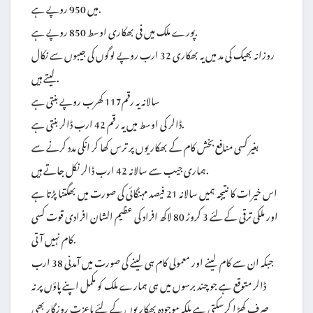
میں 950 روپے ہے.
پورے ملک میں فی بھکاری اوسط 850 روپے ہے.
روزانہ بھیک کی مد میں یہ بھکاری 32 ارب روپے لوگوں کی جیبوں سے نکال
لیتے ہیں.
سالانہ یہ رقم117 کھرب روپے بنتی ہے
ڈالر کی اوسط میں یہ رقم 42 ارب ڈالر بنتی ہے.
بغیر کسی منافع بخش کام کے بھکاریوں پر ترس کھا کر انکی مدد کرنے سے
ہماری جیب سے سالانہ 42 ارب ڈالر نکل جاتے ہیں.
اس خیرات کا نتیجہ ہمیں سالانہ 21 فیصد مہنگائی کی صورت میں بھگتنا پڑتا ہے
اور ملکی ترقی کے لئے 3 کروڑ 80 لاکھ افراد کی عظیم الشان افرادی قوت کسی
کام نہیں آتی.
جبکہ ان سے کام لینے اور معمولی کام ہی لینے کی صورت میں آمدنی 38 ارب
ڈالر متوقع ہے جو چند برسوں میں ہی ہمارے ملک کو مکمل اپنے پاؤں پر نہ
صرف کھڑا کرسکتی ہے بلکہ موجودہ بھکاریوں کے لئے باعزت روزگار بھی