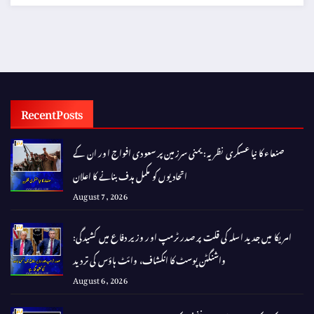
Recent Posts
صنعاء کا نیا عسکری نظریہ: یمنی سرزمین پر سعودی افواج اور ان کے
اتحادیوں کو مکمل ہدف بنانے کا اعلان
August 7, 2026
امریکا میں جدید اسلہ کی قلت پر صدر ٹرمپ اور وزیر دفاع میں کشیدگی:
واشنگٹن پوسٹ کا انکشاف، وائٹ ہاؤس کی تردید
August 6, 2026