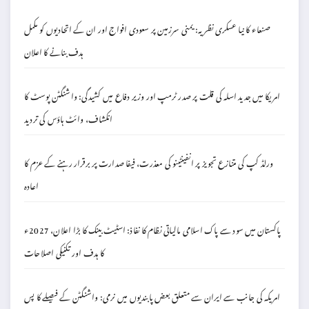
صنعاء کا نیا عسکری نظریہ: یمنی سرزمین پر سعودی افواج اور ان کے اتحادیوں کو مکمل
ہدف بنانے کا اعلان
امریکا میں جدید اسلہ کی قلت پر صدر ٹرمپ اور وزیر دفاع میں کشیدگی: واشنگٹن پوسٹ کا
انکشاف، وائٹ ہاؤس کی تردید
ورلڈ کپ کی متنازع تجویز پر انفینٹینو کی معذرت، فیفا صدارت پر برقرار رہنے کے عزم کا
اعادہ
پاکستان میں سود سے پاک اسلامی مالیاتی نظام کا نفاذ: اسٹیٹ بینک کا بڑا اعلان، 2027ء
کا ہدف اور تکنیکی اصلاحات
امریکہ کی جانب سے ایران سے متعلق بعض پابندیوں میں نرمی: واشنگٹن کے فیصلے کا پس