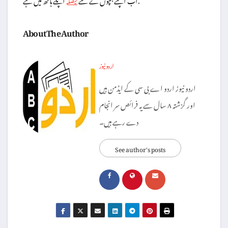
فیصلہ
About The Author
اردو نیوز
اردو نیوز اردو اے بی سی کے ایڈمن ہیں
اور گزشتہ ۸ سال سے یہ فرائص سر انجام
دے رہے ہیں۔
See author's posts