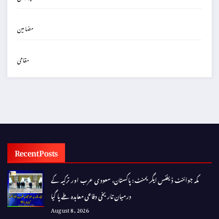
مضامین
مقامی
Recent Posts
مکہ جوائنٹ ڈیفنس ایگریمنٹ: پاکستان، سعودی عرب اور ترکیہ کے
درمیان تاریخی دفاعی معاہدہ طے پا گیا
August 8, 2026