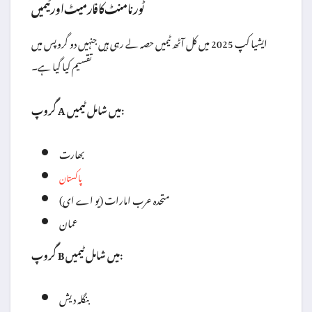
ٹورنامنٹ کا فارمیٹ اور ٹیمیں
ایشیا کپ 2025 میں کل آٹھ ٹیمیں حصہ لے رہی ہیں جنہیں دو گروپس میں
تقسیم کیا گیا ہے۔
گروپ A میں شامل ٹیمیں:
بھارت
پاکستان
متحدہ عرب امارات (یو اے ای)
عمان
گروپ B میں شامل ٹیمیں:
بنگلہ دیش