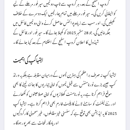
گروپ اسٹیج کے بعد، ہر گروپ سے ٹاپ دو ٹیمیں سپر فور مرحلے کے لیے
کوالیفائی کریں گی۔ سپر فور مرحلے میں تمام چار ٹیمیں ایک دوسرے کے خلاف
کھیلیں گی، اور سب سے زیادہ پوائنٹس حاصل کرنے والی دو ٹیمیں فائنل میں
جگہ بنائیں گی، جو 28 ستمبر 2025 کو کھیلا جائے گا۔ سپر فور اور فائنل کے
شیڈول کا اعلان گروپ اسٹیج کے اختتام کے بعد کیا جائے گا۔
ایشیا کپ کی اہمیت
ایشیا کپ نہ صرف براعظم کی بہترین ٹیموں کے درمیان مقابلہ ہے بلکہ یہ ورلڈ
کپ جیسے بڑے ٹورنامنٹس سے قبل ٹیموں کو اپنی تیاریوں کا جائزہ لینے کا بھی
موقع فراہم کرتا ہے۔ یہ ٹورنامنٹ کھلاڑیوں کو اپنی صلاحیتوں کو نکھارنے
اور نئے ٹیلنٹ کو سامنے لانے کا پلیٹ فارم بھی فراہم کرتا ہے۔ ایشیا کپ
2025 کا یہ ایڈیشن بھی توقع ہے کہ سنسنی خیز مقابلوں، غیر معمولی کارکردگیوں
اور یادگار لمحات سے بھرپور ہوگا۔