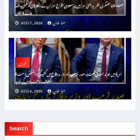
صنعاء کا نیا عسکری نظریہ: یمنی سرزمین پر سعودی افواج اور ان کے اتحادیوں کو مکمل ہدف
بنانے کا اعلان
حنا خان
AUG 7, 2026
خبریں
امریکا میں جدید اسلہ کی قلت پر صدر ٹرمپ اور وزیر دفاع میں کشیدگی: واشنگٹن پوسٹ کا
انکشاف، وائٹ ہاؤس کی تردید
حنا خان
AUG 6, 2026
Search