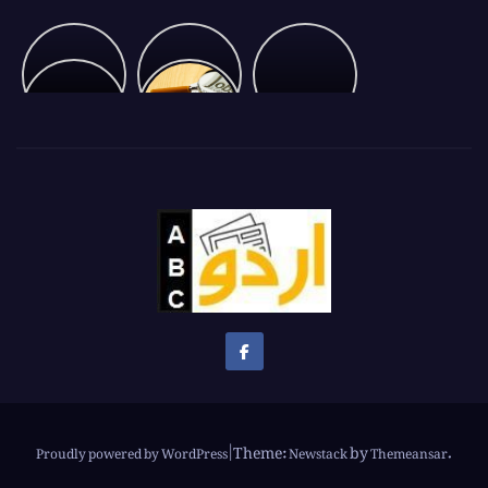
Ambani
بشیر
Glimpse
showing
بلور
of
Pakistan
Vantra
پشاور
Cricket
U-
to
جلسہ
19
Messi
The
Asian
Champion
Theme:
by
.
Proudly powered by WordPress
|
Newstack
Themeansar