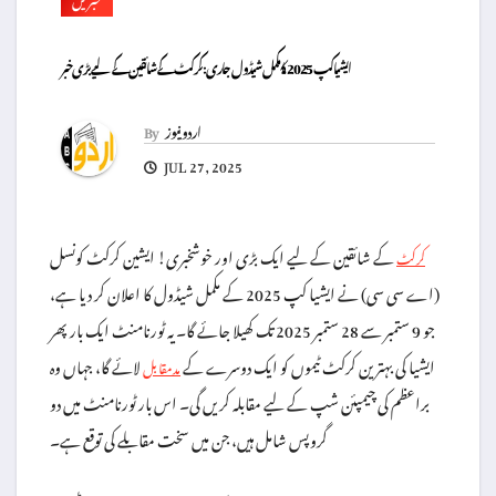
ایشیا کپ 2025 کا مکمل شیڈول جاری: کرکٹ کے شائقین کے لیے بڑی خبر
اردو نیوز
By
JUL 27, 2025
کے شائقین کے لیے ایک بڑی اور خوشخبری! ایشین کرکٹ کونسل
کرکٹ
(اے سی سی) نے ایشیا کپ 2025 کے مکمل شیڈول کا اعلان کر دیا ہے،
جو 9 ستمبر سے 28 ستمبر 2025 تک کھیلا جائے گا۔ یہ ٹورنامنٹ ایک بار پھر
ایشیا کی بہترین کرکٹ ٹیموں کو ایک دوسرے کے
لائے گا، جہاں وہ
مدمقابل
براعظم کی چیمپئن شپ کے لیے مقابلہ کریں گی۔ اس بار ٹورنامنٹ میں دو
گروپس شامل ہیں، جن میں سخت مقابلے کی توقع ہے۔