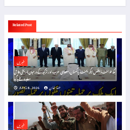
Related Post
خبریں
مکہ جوائنٹ ڈیفنس ایگریمنٹ: پاکستان، سعودی عرب اور ترکیہ کے درمیان تاریخی دفاعی
معاہدہ طے پا گیا
حنا خان
AUG 8, 2026
خبریں