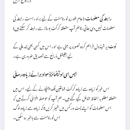
رابطہ کی معلومات:
(عام طور پر ٹورنامنٹ کے لیے براہ راست رابطہ کی
معلومات نہیں دی جاتی، تاہم آپ متعلقہ کرکٹ بورڈز سے رابطہ کر سکتے ہیں)
نوٹ:
یہ شیڈول فراہم کردہ تصویر پر مبنی ہے اور اس میں کسی بھی تبدیلی کے
لیے آفیشل ذرائع سے تصدیق ضروری ہے۔
ایس ای او آپٹمائزڈ مواد برائے زیادہ رسائی
اس خبر کو زیادہ سے زیادہ کرکٹ شائقین تک پہنچانے کے لیے، اس میں
متعلقہ مطلوبہ الفاظ شامل کیے گئے ہیں۔ ہم آپ کو حوصلہ افزائی کرتے ہیں کہ
اس معلومات کو اپنے نیٹ ورکس میں شیئر کریں تاکہ زیادہ سے زیادہ لوگ
اس ٹورنامنٹ سے باخبر رہ سکیں۔