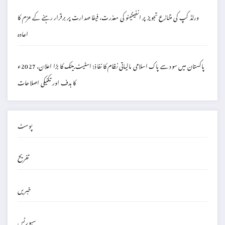
ورلڈ کپ کی متنازع تجویز پر انفینٹینو کی معذرت، فیفا صدارت پر برقرار رہنے کے عزم کا
اعادہ
پاکستان میں سود سے پاک اسلامی مالیاتی نظام کا نفاذ: اسٹیٹ بینک کا بڑا اعلان، 2027ء
کا ہدف اور تکنیکی اصلاحات
پوسٹ
تفریح
خبریں
سپورٹس