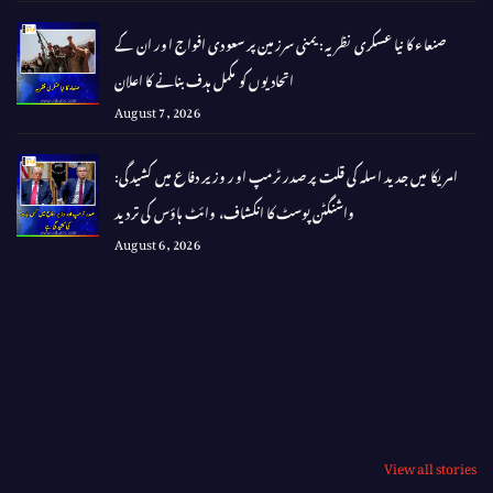
صنعاء کا نیا عسکری نظریہ: یمنی سرزمین پر سعودی افواج اور ان کے
اتحادیوں کو مکمل ہدف بنانے کا اعلان
August 7, 2026
امریکا میں جدید اسلہ کی قلت پر صدر ٹرمپ اور وزیر دفاع میں کشیدگی:
واشنگٹن پوسٹ کا انکشاف، وائٹ ہاؤس کی تردید
August 6, 2026
View all stories