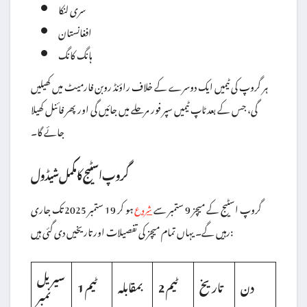
سری لنکا
افغانستان
ہانگ کانگ
ہر گروپ کی ٹیمیں ایک دوسرے کے خلاف راؤنڈ روبن فارمیٹ میں کھیلیں
گی، جس کے بعد ٹاپ ٹیمیں سپر فور مرحلے میں جائیں گی اور پھر فائنل کھیلا
جائے گا۔
گروپ اسٹیج کا مکمل شیڈول
گروپ اسٹیج کے میچز 9 ستمبر سے
ہو کر 19 ستمبر 2025 تک جاری
شروع
رہیں گے۔ یہاں تمام میچز کی تفصیلات اور تاریخیں دی گئی ہیں:
سیریل
دن
تاریخ
ٹیم 2
بمقابلہ
ٹیم 1
نمبر