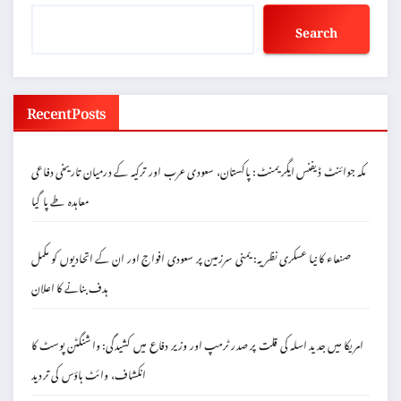
Search
Recent Posts
مکہ جوائنٹ ڈیفنس ایگریمنٹ: پاکستان، سعودی عرب اور ترکیہ کے درمیان تاریخی دفاعی
معاہدہ طے پا گیا
صنعاء کا نیا عسکری نظریہ: یمنی سرزمین پر سعودی افواج اور ان کے اتحادیوں کو مکمل
ہدف بنانے کا اعلان
امریکا میں جدید اسلہ کی قلت پر صدر ٹرمپ اور وزیر دفاع میں کشیدگی: واشنگٹن پوسٹ کا
انکشاف، وائٹ ہاؤس کی تردید