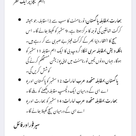
اہم میچز پر ایک نظر:
بھارت بمقابلہ پاکستان:
ٹورنامنٹ کا سب سے بڑا مقابلہ، جو ہمیشہ
کرکٹ شائقین کی توجہ کا مرکز ہوتا ہے، 9 ستمبر کو کھیلا جائے گا۔ اس
میچ کا انتظار دنیا بھر کے کرکٹ فینز بے صبری سے کر رہے ہیں۔
بنگلہ دیش بمقابلہ سری لنکا:
گروپ بی کا ایک اہم مقابلہ 11 ستمبر کو
ہوگا، جہاں دونوں ٹیمیں ٹورنامنٹ میں اپنی پوزیشن مستحکم کرنے کی
کوشش کریں گی۔
پاکستان بمقابلہ متحدہ عرب امارات:
12 ستمبر کو پاکستان اور یو
اے ای کے درمیان ایک دلچسپ مقابلہ دیکھنے کو ملے گا۔
بھارت بمقابلہ متحدہ عرب امارات:
14 ستمبر کو بھارت اور یو
اے ای کے درمیان میچ کھیلا جائے گا۔
سپر فور اور فائنل