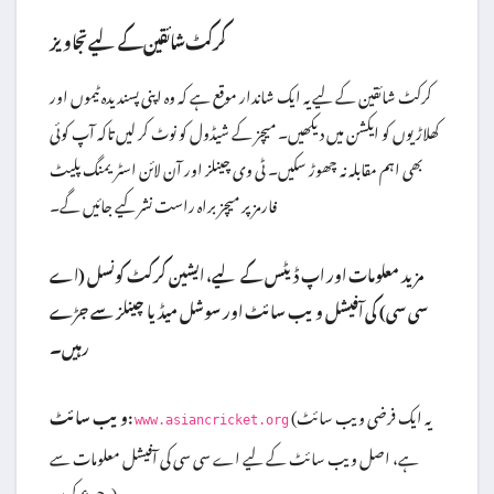
کرکٹ شائقین کے لیے تجاویز
کرکٹ شائقین کے لیے یہ ایک شاندار موقع ہے کہ وہ اپنی پسندیدہ ٹیموں اور
کھلاڑیوں کو ایکشن میں دیکھیں۔ میچز کے شیڈول کو نوٹ کر لیں تاکہ آپ کوئی
بھی اہم مقابلہ نہ چھوڑ سکیں۔ ٹی وی چینلز اور آن لائن اسٹریمنگ پلیٹ
فارمز پر میچز براہ راست نشر کیے جائیں گے۔
مزید معلومات اور اپ ڈیٹس کے لیے، ایشین کرکٹ کونسل (اے
سی سی) کی آفیشل ویب سائٹ اور سوشل میڈیا چینلز سے جڑے
رہیں۔
(یہ ایک فرضی ویب سائٹ
ویب سائٹ:
www.asiancricket.org
ہے، اصل ویب سائٹ کے لیے اے سی سی کی آفیشل معلومات سے
رجوع کریں)