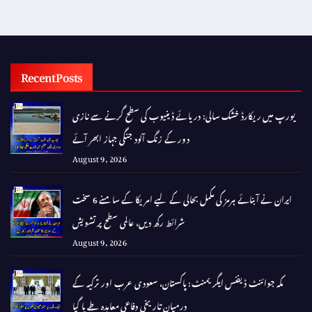
Recent Posts
یورپ میں ریکارڈ خشک سالی: دریائے ڈینیوب کی سطح گرنے سے نازی
دور کے زنگ آلود جنگی جہاز ابھر آئے
August 9, 2026
ایران نے آبنائے ہرمز کی مکمل بحالی کے لیے امریکا کے سامنے 6 سخت
شرائط رکھ دیں، عالمی سطح پر تشویش
August 9, 2026
مکہ جوائنٹ ڈیفنس ایگریمنٹ: پاکستان، سعودی عرب اور ترکیہ کے
درمیان تاریخی دفاعی معاہدہ طے پا گیا