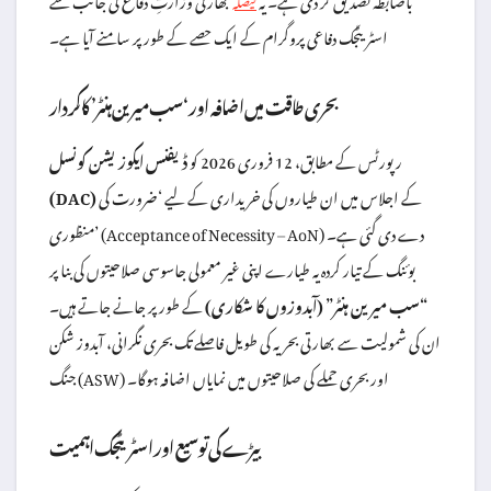
فیصلہ
اسٹریٹجک دفاعی پروگرام کے ایک حصے کے طور پر سامنے آیا ہے۔
بحری طاقت میں اضافہ اور ‘سب میرین ہنٹر’ کا کردار
رپورٹس کے مطابق، 12 فروری 2026 کو
ڈیفنس ایکوزیشن کونسل
کے اجلاس میں ان طیاروں کی خریداری کے لیے ‘ضرورت کی
(DAC)
منظوری’ (Acceptance of Necessity – AoN) دے دی گئی ہے۔
بوئنگ کے تیار کردہ یہ طیارے اپنی غیر معمولی جاسوسی صلاحیتوں کی بنا پر
“سب میرین ہنٹر” (آبدوزوں کا شکاری)
کے طور پر جانے جاتے ہیں۔
ان کی شمولیت سے بھارتی بحریہ کی طویل فاصلے تک بحری نگرانی، آبدوز شکن
جنگ (ASW) اور بحری حملے کی صلاحیتوں میں نمایاں اضافہ ہوگا۔
بیڑے کی توسیع اور اسٹریٹجک اہمیت