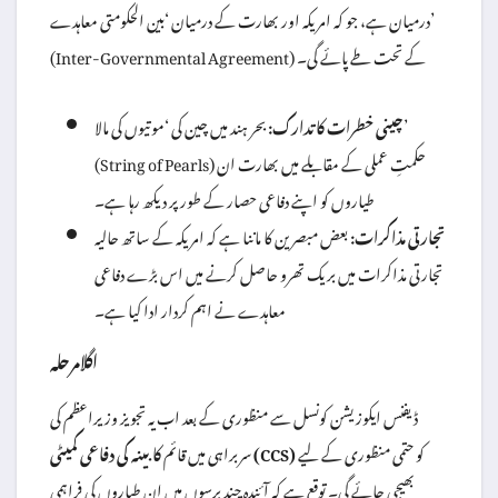
درمیان ہے، جو کہ امریکہ اور بھارت کے درمیان ‘بین الحکومتی معاہدے’
(Inter-Governmental Agreement) کے تحت طے پائے گی۔
چینی خطرات کا تدارک:
بحر ہند میں چین کی ‘موتیوں کی مالا’
(String of Pearls) حکمتِ عملی کے مقابلے میں بھارت ان
طیاروں کو اپنے دفاعی حصار کے طور پر دیکھ رہا ہے۔
تجارتی مذاکرات:
بعض مبصرین کا ماننا ہے کہ امریکہ کے ساتھ حالیہ
تجارتی مذاکرات میں بریک تھرو حاصل کرنے میں اس بڑے دفاعی
معاہدے نے اہم کردار ادا کیا ہے۔
اگلا مرحلہ
ڈیفنس ایکوزیشن کونسل سے منظوری کے بعد اب یہ تجویز وزیراعظم کی
کو حتمی منظوری کے لیے
کابینہ کی دفاعی کمیٹی (CCS)
سربراہی میں قائم
بھیجی جائے گی۔ توقع ہے کہ آئندہ چند برسوں میں ان طیاروں کی فراہمی