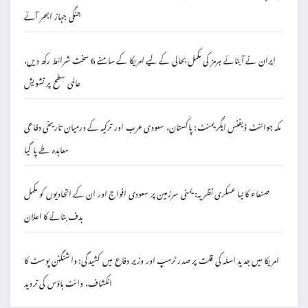
جنگی جہاز ابھر آئے
ایران نے آبنائے ہرمز کی مکمل بحالی کے لیے امریکا کے سامنے 6 سخت شرائط رکھ دیں،
عالمی سطح پر تشویش
مکہ جوائنٹ ڈیفنس ایگریمنٹ: پاکستان، سعودی عرب اور ترکیہ کے درمیان تاریخی دفاعی
معاہدہ طے پا گیا
صنعاء کا نیا عسکری نظریہ: یمنی سرزمین پر سعودی افواج اور ان کے اتحادیوں کو مکمل
ہدف بنانے کا اعلان
امریکا میں جدید اسلہ کی قلت پر صدر ٹرمپ اور وزیر دفاع میں کشیدگی: واشنگٹن پوسٹ کا
انکشاف، وائٹ ہاؤس کی تردید