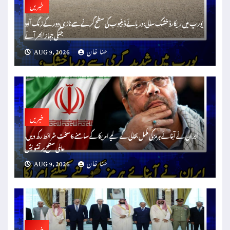
خبریں
یورپ میں ریکارڈ خشک سالی: دریائے ڈینیوب کی سطح گرنے سے نازی دور کے زنگ آلود
جنگی جہاز ابھر آئے
حنا خان
AUG 9, 2026
خبریں
ایران نے آبنائے ہرمز کی مکمل بحالی کے لیے امریکا کے سامنے 6 سخت شرائط رکھ دیں،
عالمی سطح پر تشویش
حنا خان
AUG 9, 2026
خبریں