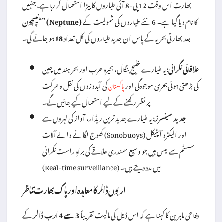
بھارت اس وقت 12 پی-8 آئی طیاروں کا بیڑا استعمال کر رہا ہے، جنہیں
کا نام دیا گیا ہے۔ 6 نئے طیاروں کی شمولیت کے
“نیپچون” (Neptune)
بعد بھارتی بحریہ کے پاس ان جدید طیاروں کی کل تعداد
18
ہو جائے گی۔
علاقائی نگرانی:
یہ طیارے خلیج بنگال، بحیرہ عرب اور بحر ہند میں چین
کی بڑھتی ہوئی بحری موجودگی اور
کی آبدوزوں کی نقل و حرکت
پاکستان
پر نظر رکھنے کے لیے استعمال کیے جائیں گے۔
جدید سینسرز:
یہ طیارے جدید ترین ریڈار، آواز کی لہروں سے
کھوج لگانے والے آلات (Sonobuoys) اور الیکٹرو آپٹیکل
سسٹم سے لیس ہیں جو وسیع سمندری علاقے کی براہِ راست نگرانی
(Real-time surveillance) میں مدد دیتے ہیں۔
اربوں ڈالر کا معاہدہ اور پاک بھارت تناظر
دفاعی ماہرین کا کہنا ہے کہ اس ڈیل کی مالیت تقریباً
3 سے 4 ارب ڈالر
کے