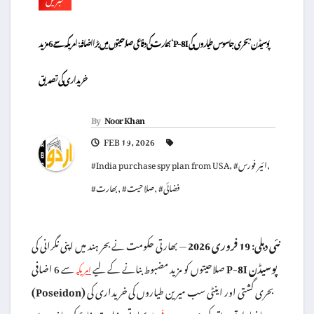
بھارت کی دفاعی صلاحیتوں میں بڑا اضافہ: امریکہ سے 6 مزید ‘P-8I پوسیڈن’ بحری جاسوس طیاروں کی
خریداری کی تصدیق
By
Noor Khan
FEB 19, 2026
,
#ائیر فورس
,
#India purchase spy plan from USA
#فضائی
,
#صلاحیت
,
#بھارت
نئی دہلی: 19 فروری 2026
— بھارتی حکومت نے بحر ہند میں اپنی نگرانی کی
P-8I پوسیڈن
سے 6 اضافی
صلاحیتوں کو مزید مضبوط بنانے کے لیے
امریکہ
بحری گشتی اور اینٹی سب میرین طیاروں کی خریداری کی
(Poseidon)
باضابطہ تصدیق کر دی ہے۔ یہ
بھارتی وزارتِ دفاع کی جانب سے