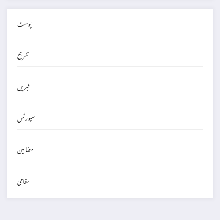
پوسٹ
تفریح
خبریں
سپورٹس
مضامین
مقامی