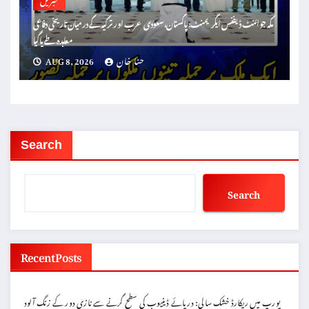
مکہ جوائنٹ ڈیفنس ایگریمنٹ: پاکستان، سعودی عرب اور ترکیہ کے درمیان تاریخی دفاعی
معاہدہ طے پا گیا
حنا خان
AUG 8, 2026
Search
Search
Recent Posts
یورپ میں ریکارڈ خشک سالی: دریائے ڈینیوب کی سطح گرنے سے نازی دور کے زنگ آلود