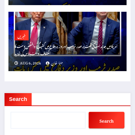
خبریں
امریکا میں جدید اسلہ کی قلت پر صدر ٹرمپ اور وزیر دفاع میں کشیدگی: واشنگٹن پوسٹ کا
انکشاف، وائٹ ہاؤس کی تردید
حنا خان
AUG 6, 2026
Search
Search