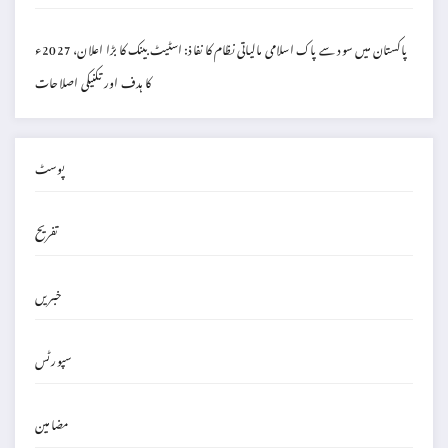
پاکستان میں سود سے پاک اسلامی مالیاتی نظام کا نفاذ: اسٹیٹ بینک کا بڑا اعلان، 2027ء
کا ہدف اور تکنیکی اصلاحات
پوسٹ
تفریح
خبریں
سپورٹس
مضامین