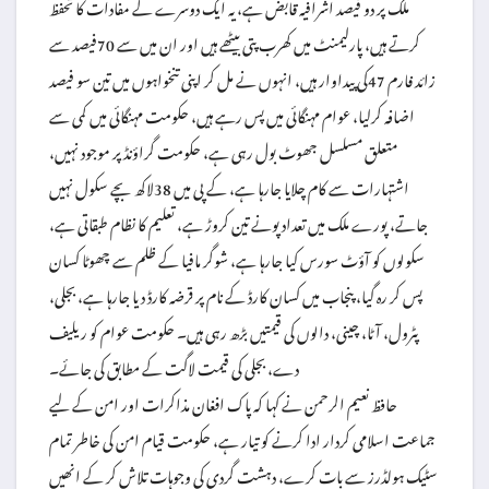
ملک پر دو فیصد اشرافیہ قابض ہے، یہ ایک دوسرے کے مفادات کا تحفظ
کرتے ہیں، پارلیمنٹ میں کھرب پتی بیٹھے ہیں اور ان میں سے 70فیصد سے
زائد فارم 47کی پیداوار ہیں، انہوں نے مل کر اپنی تنخواہوں میں تین سو فیصد
اضافہ کرلیا، عوام مہنگائی میں پس رہے ہیں، حکومت مہنگائی میں کمی سے
متعلق مسلسل جھوٹ بول رہی ہے، حکومت گراؤنڈ پر موجود نہیں،
اشتہارات سے کام چلایا جارہا ہے، کے پی میں 38لاکھ بچے سکول نہیں
جاتے، پورے ملک میں تعداد پونے تین کروڑ ہے، تعلیم کا نظام طبقاتی ہے،
سکولوں کو آؤٹ سورس کیا جارہا ہے، شوگر مافیا کے ظلم سے چھوٹا کسان
پس کر رہ گیا، پنجاب میں کسان کارڈ کے نام پر قرضہ کارڈ دیا جارہا ہے، بجلی،
پٹرول، آٹا، چینی، دالوں کی قیمتیں بڑھ رہی ہیں۔ حکومت عوام کو ریلیف
دے، بجلی کی قیمت لاگت کے مطابق کی جائے۔
حافظ نعیم الرحمن نے کہا کہ پاک افغان مذاکرات اور امن کے لیے
جماعت اسلامی کردار ادا کرنے کو تیار ہے، حکومت قیام امن کی خاطر تمام
سٹیک ہولڈرز سے بات کرے، دہشت گردی کی وجوہات تلاش کر کے انھیں