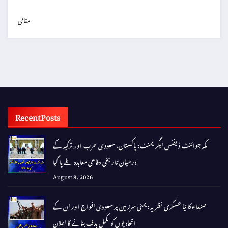
مقامی
Recent Posts
مکہ جوائنٹ ڈیفنس ایگریمنٹ: پاکستان، سعودی عرب اور ترکیہ کے
درمیان تاریخی دفاعی معاہدہ طے پا گیا
August 8, 2026
صنعاء کا نیا عسکری نظریہ: یمنی سرزمین پر سعودی افواج اور ان کے
اتحادیوں کو مکمل ہدف بنانے کا اعلان