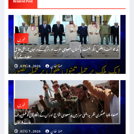
خبریں
مکہ جوائنٹ ڈیفنس ایگریمنٹ: پاکستان، سعودی عرب اور ترکیہ کے درمیان تاریخی دفاعی
معاہدہ طے پا گیا
حنا خان
AUG 8, 2026
خبریں
صنعاء کا نیا عسکری نظریہ: یمنی سرزمین پر سعودی افواج اور ان کے اتحادیوں کو مکمل ہدف
بنانے کا اعلان
حنا خان
AUG 7, 2026