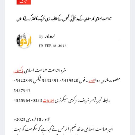
جماعت اسلامی کا رمضان کے بعد بجلی کی قیمتوں کے خلاف بڑی تحریک کا آغاز کرنے کا اعلان
اردو نیوز
By
FEB 18, 2025
نشرواشاعت جماعت اسلامی
پاکستان
منصورہ ملتان روڈ
۔ فون 5419520- 5432391 فیکس 5422849-
لاہور
5437941
رابطہ نمبر:قیصر شریف: مرکزی سیکرٹری
0333-4555964
اطلاعات
لاہو ر 18 فروری 2025ء
امیر جماعت اسلامی حافظ نعیم الرحمن نے کہا ہے کہ حکومت کو بہت