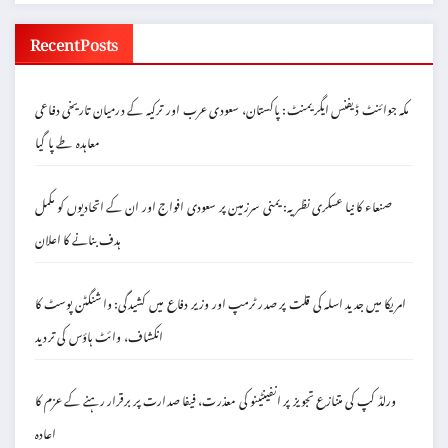
Recent Posts
مکہ جوائنٹ ڈیفنس ایگریمنٹ: پاکستان، سعودی عرب اور ترکیہ کے درمیان تاریخی دفاعی
معاہدہ طے پا گیا
صنعاء کا نیا عسکری نظریہ: یمنی سرزمین پر سعودی افواج اور ان کے اتحادیوں کو مکمل
ہدف بنانے کا اعلان
امریکا میں جدید اسلہ کی قلت پر صدر ٹرمپ اور وزیر دفاع میں کشیدگی: واشنگٹن پوسٹ کا
انکشاف، وائٹ ہاؤس کی تردید
ورلڈ کپ کی متنازع تجویز پر انفینٹینو کی معذرت، فیفا صدارت پر برقرار رہنے کے عزم کا
اعادہ