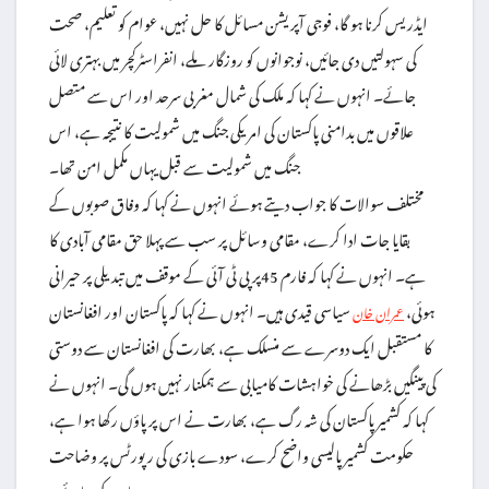
ایڈریس کرنا ہو گا، فوجی آپریشن مسائل کا حل نہیں، عوام کو تعلیم، صحت
کی سہولتیں دی جائیں، نوجوانوں کو روزگار ملے، انفراسٹرکچر میں بہتری لائی
جائے۔ انہوں نے کہا کہ ملک کی شمال مغربی سرحد اور اس سے متصل
علاقوں میں بدامنی پاکستان کی امریکی جنگ میں شمولیت کا نتیجہ ہے، اس
جنگ میں شمولیت سے قبل یہاں مکمل امن تھا۔
مختلف سوالات کا جواب دیتے ہوئے انہوں نے کہا کہ وفاق صوبوں کے
بقایا جات ادا کرے، مقامی وسائل پر سب سے پہلا حق مقامی آبادی کا
ہے۔ انہوں نے کہا کہ فارم 45پر پی ٹی آئی کے موقف میں تبدیلی پر حیرانی
ہوئی،
سیاسی قیدی ہیں۔ انہوں نے کہا کہ پاکستان اور افغانستان
عمران خان
کا مستقبل ایک دوسرے سے منسلک ہے، بھارت کی افغانستان سے دوستی
کی پینگیں بڑھانے کی خواہشات کامیابی سے ہمکنار نہیں ہوں گی۔ انہوں نے
کہا کہ کشمیر پاکستان کی شہ رگ ہے، بھارت نے اس پر پاؤں رکھا ہوا ہے،
حکومت کشمیر پالیسی واضح کرے، سودے بازی کی رپورٹس پر وضاحت
جاری کی جائے۔