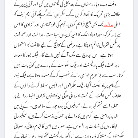
وقت دے دیا، رمضان کے بعد بجلی کی قیمتوں میں کمی اور آئی پی پیز کے
خلاف بڑی تحریک کا آغاز کریں گے۔ حکمران اتنے گرچکے آئی ایم ایف کو
اعلیٰ
تک بھی پہنچ فراہم کردی، قوم کی خودمختاری اور آزادی کا اس
عدالت
سے بڑھ کر کیا سودا ہوگا؟ملک کا المیہ کہ یہاں سیاست، عدالت اور صحافت
پر مکمل کنٹرول قائم ہوچکا ہے، مرضی کے نتائج کے لیے طاقت کا استعمال
ہوتا ہے، اس اپروچ سے ملک آگے نہیں بڑھے گا۔ فیک نیوز کا معاملہ
زیربحث، فیک پارلیمنٹ اور فیک حکومت کے بارے میں کوئی بات نہیں
کرتا، سب سے بڑا جرم عوامی رائے غصب کرکے مسلط ہونا ہے، فیک نیوز
کے نام پر پیکا ایکٹ آگیا، فیک حکمرانوں اور انہیں مسلط کرنے والوں کے
خلاف کس ایکٹ کے تحت کاروائی ہوگی؟ پیکا قانون آزادی اظہار رائے پر
حملہ، اسے ختم کیا جائے، صحافیوں کی جدوجہد کے ساتھ ہیں۔ کے پی میں
شدید بدامنی ہے، کرم میں کانوائے پر حملہ کی مذمت کرتے ہیں، سیکیورٹی
اہلکاروں کی شہادت پر افسوس ہے، صوبہ میں امن کا قیام وفاقی و صوبائی
حکومتوں کی مشترکہ ذمہ داری ہے، اراکین پارلیمنٹ تنخواہوں میں اضافہ کے