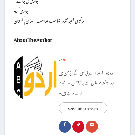
جاری کردہ
مرکزی شعبہ نشرواشاعت جماعت اسلامی پاکستان
About The Author
اردو نیوز
اردو نیوز اردو اے بی سی کے ایڈمن ہیں
اور گزشتہ ۸ سال سے یہ فرائص سر انجام
دے رہے ہیں۔
See author's posts