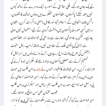
لیے یک جان ہوگئے، ملکی سلامتی کے امور پر ایک دوسرے کے ساتھ کیوں
نہیں بیٹھ سکتے؟ پاکستان، افغانستان جھگڑے میں دونوں ممالک کا نقصان،
دشمن فائدہ اٹھائیں گے، اسلام آباد اور کابل بامعنی مذاکرات کریں، افغان
سرزمین کسی صورت پاکستان میں دہشت گردی کے لیے استعمال نہیں ہونی
چاہیے۔ کشمیر پر خاموشی، بھارت سے دوستی کی خواہشات اور افغانستان
سے لڑائی کی پالیسی ملک کے مفاد میں نہیں۔ ڈونلڈ ٹرمپ رئیل سٹیٹ
ایجنٹس کی طرح بیانات داغ رہے ہیں، آنے والے دنوں میں اسرائیل کو
تسلیم کرنے سے متعلق پاکستان پر دباؤ بڑھے گا، حکمران ایسا کرنے کی
جرات نہ کریں۔ ان خیالات کااظہار انہوں نے
پریس کلب میں میٹ
پشاور
دی پریس پروگرام سے خطاب کرتے ہوئے کیا۔ امیر جماعت اسلامی کے
پی وسطی عبدالواسع، صدر پریس کلب ایم ریاض اور سیکرٹری پریس کلب
طیب عثمان بھی اس موقع پر موجود تھے۔
امیر جماعت نے کہا کہ گزشتہ 31برس سے ہر حکومت نے آئی پی پیز کو نوازا،