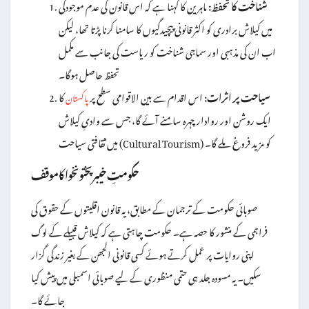
شناخت کا تحفظ:
ماہرین کا کہنا ہے کہ اس قانون کی عدم موجودگی
میں کیلاش برادری کو اکثر قانونی پیچیدگیوں کا سامنا کرنا پڑتا تھا، لیکن
اب ان کی مذہبی اور سماجی شناخت کو ریاست کی جانب سے مکمل
تحفظ حاصل ہوگا۔
سیاحت پر اثرات:
اس اقدام سے بین الاقوامی سطح پر
کا
پاکستان
ایک روشن اور روادار چہرہ سامنے آئے گا، جس سے وادیِ کیلاش
میں ثقافتی سیاحت (Cultural Tourism) کو مزید فروغ ملے گا۔
حکومتِ خیبر پختونخوا کا موقف
صوبائی حکومت کے ترجمان کے مطابق، یہ قانون اقلیتوں کے حقوق کی
فراہمی کے منشور کا حصہ ہے۔ حکومت چاہتی ہے کہ کیلاش قبیلے کے لوگ
اپنی روایات پر عمل کرتے ہوئے کسی قانونی الجھن کے بغیر زندگی گزار
سکیں۔ یہ مسودہ جلد ہی حتمی منظوری کے لیے صوبائی اسمبلی میں پیش کیا
جائے گا۔