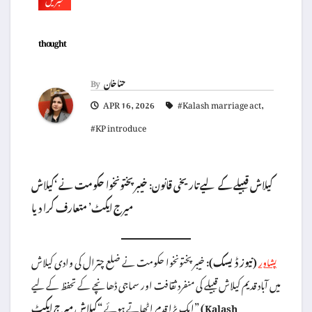
thought
حنا خان
By
APR 16, 2026
#Kalash marriage act
,
#KP introduce
کیلاش قبیلے کے لیے تاریخی قانون: خیبر پختونخوا حکومت نے ‘کیلاش
میرج ایکٹ’ متعارف کرا دیا
(نیوز ڈیسک):
خیبر پختونخوا حکومت نے ضلع چترال کی وادی کیلاش
پشاور
میں آباد قدیم کیلاش قبیلے کی منفرد ثقافت اور سماجی ڈھانچے کے تحفظ کے لیے
ایک بڑا قدم اٹھاتے ہوئے
“کیلاش میرج ایکٹ” (Kalash