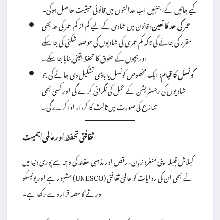
کیے جائیں گے، جنہیں اب عدالتوں میں قانونی حیثیت حاصل ہوگی۔
عمر کی حد کا تعین:
قانون میں شادی کے لیے کم از کم عمر کی حد بھی
مقرر کی جائے گی تاکہ کم عمری کی شادیوں کی حوصلہ شکنی کی جا سکے
اور بچوں کے حقوق کا تحفظ یقینی بنایا جا سکے۔
کونسل کا قیام:
ایک مخصوص کونسل یا باڈی تشکیل دی جائے گی جو
شادیوں کی رجسٹریشن کے عمل کی نگرانی کرے گی اور کسی بھی
تنازع کی صورت میں ثالث کا کردار ادا کرے گی۔
ثقافتی تحفظ اور عالمی اہمیت
کیلاش قبیلہ اپنی منفرد زبان، رقص اور مذہبی عقائد کی وجہ سے پوری دنیا میں
مشہور ہے اور یونیسکو (UNESCO) نے بھی ان کی روایات کو عالمی ثقافتی
ورثے کا حصہ قرار دے رکھا ہے۔