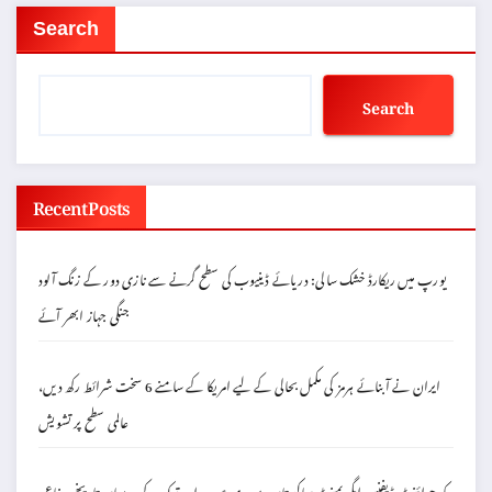
Search
Search
Recent Posts
یورپ میں ریکارڈ خشک سالی: دریائے ڈینیوب کی سطح گرنے سے نازی دور کے زنگ آلود
جنگی جہاز ابھر آئے
ایران نے آبنائے ہرمز کی مکمل بحالی کے لیے امریکا کے سامنے 6 سخت شرائط رکھ دیں،
عالمی سطح پر تشویش
مکہ جوائنٹ ڈیفنس ایگریمنٹ: پاکستان، سعودی عرب اور ترکیہ کے درمیان تاریخی دفاعی