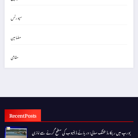
سپورٹس
مضامین
مقامی
Recent Posts
یورپ میں ریکارڈ خشک سالی: دریائے ڈینیوب کی سطح گرنے سے نازی