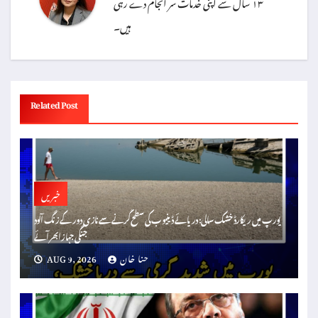
۱۳ سال سے اپنی خدمات سر انجام دے رہی
ہیں۔
Related Post
خبریں
یورپ میں ریکارڈ خشک سالی: دریائے ڈینیوب کی سطح گرنے سے نازی دور کے زنگ آلود
جنگی جہاز ابھر آئے
حنا خان
AUG 9, 2026