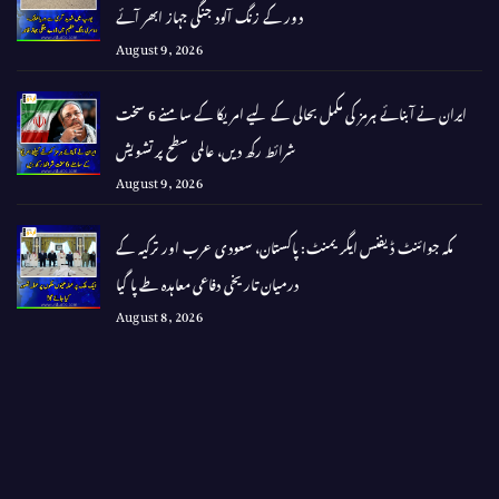
دور کے زنگ آلود جنگی جہاز ابھر آئے
August 9, 2026
ایران نے آبنائے ہرمز کی مکمل بحالی کے لیے امریکا کے سامنے 6 سخت
شرائط رکھ دیں، عالمی سطح پر تشویش
August 9, 2026
مکہ جوائنٹ ڈیفنس ایگریمنٹ: پاکستان، سعودی عرب اور ترکیہ کے
درمیان تاریخی دفاعی معاہدہ طے پا گیا
August 8, 2026