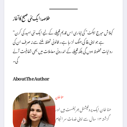
خلاصہ: ایک نئی صبح کا آغاز
“کیلاش میرج ایکٹ” کی تیاری اس قدیم قبیلے کے لیے ایک نئی امید کی کرن
ہے جو اپنی بقا کی جنگ لڑ رہا ہے۔ قانونی تحفظ ملنے سے نہ صرف ان کی
روایات محفوظ ہوں گی بلکہ قبیلے کے اندرونی معاملات میں بھی شفافیت آئے
گی۔
About The Author
حنا خان
حنا خان ایک پروفیشنل جرنیلسٹ ہیں اور
گزشتہ ۱۳ سال سے اپنی خدمات سر انجام