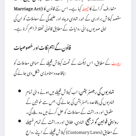
متعارف کرانے کا
کیا ہے۔ اس نئے قانون کا
Marriage Act)
فیصلہ
مقصد کیلاش برادری کے اندر شادی و بیاہ اور علیحدگی کے معاملات کو ان کی
اپنی صدیوں پرانی روایات کے مطابق قانونی تحفظ فراہم کرنا ہے۔
قانون کے اہم نکات اور خصوصیات
کے مطابق، اس ایکٹ کے تحت کیلاش قبیلے کے سماجی معاملات کو
رپورٹ
باقاعدہ دستاویزی شکل دی جائے گی:
شادیوں کی رجسٹریشن:
اب کیلاش قبیلے میں ہونے والی تمام
شادیوں کی باقاعدہ رجسٹریشن کی جائے گی، جس سے خواتین کے
حقوق اور وراثت کے معاملات کو حل کرنے میں مدد ملے گی۔
روایتی قوانین کو ترجیح:
شادی، طلاق اور وراثت کے تمام فیصلے
کیلاش قبیلے کے اپنے رواج (Customary Laws) کے مطابق