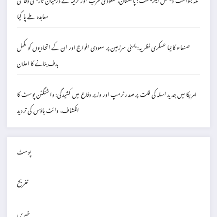
معاہدہ طے پا گیا
صنعاء کا نیا عسکری نظریہ: یمنی سرزمین پر سعودی افواج اور ان کے اتحادیوں کو مکمل
ہدف بنانے کا اعلان
امریکا میں جدید اسلہ کی قلت پر صدر ٹرمپ اور وزیر دفاع میں کشیدگی: واشنگٹن پوسٹ کا
انکشاف، وائٹ ہاؤس کی تردید
پوسٹ
تفریح
خبریں