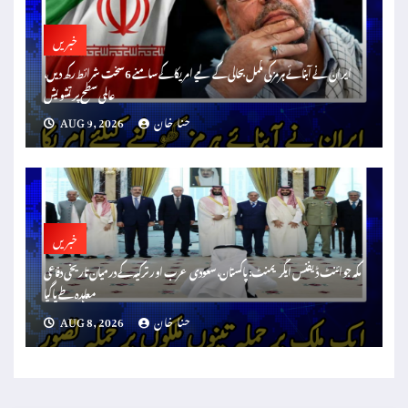
خبریں
ایران نے آبنائے ہرمز کی مکمل بحالی کے لیے امریکا کے سامنے 6 سخت شرائط رکھ دیں،
عالمی سطح پر تشویش
حنا خان
AUG 9, 2026
خبریں
مکہ جوائنٹ ڈیفنس ایگریمنٹ: پاکستان، سعودی عرب اور ترکیہ کے درمیان تاریخی دفاعی
معاہدہ طے پا گیا
حنا خان
AUG 8, 2026