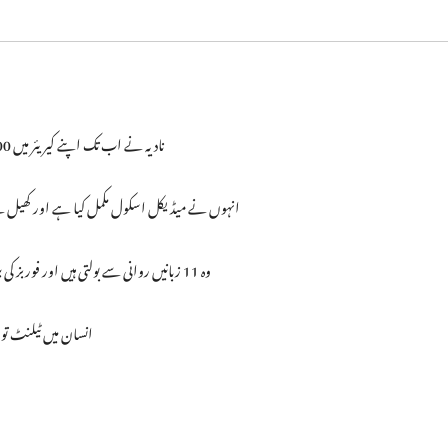
نادیہ نے اب تک اپنے کیریئر میں 200 سے زیادہ گول کیے ہیں اور ڈنمارک کی قومی ٹیم کی 99 مرتبہ نمائندگی کی ہے۔
انہوں نے میڈیکل اسکول مکمل کیا ہے اور کھیل س
وہ 11 زبانیں روانی سے بولتی ہیں اور فوربز کی بین الاقوامی اسپورٹس کی سب سے طاقتور خواتین کی فہرست میں شامل ہیں۔
انسان میں ٹیلنٹ تو