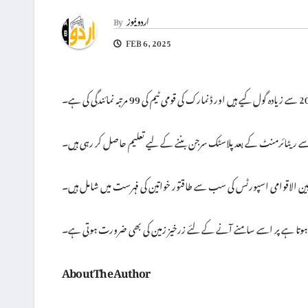
اردو نیوز
By
FEB 6, 2025
ے ریٹائرمنٹ کے بعد پلاسٹک سرجن بننے کے لیے تعلیم حاصل کر رہی ہیں۔
 ہوتا ہے پر اسے سامنے آنے کے لئے زرخیز زمین کی بھی ضرورت ہوتی ہے۔
About The Author