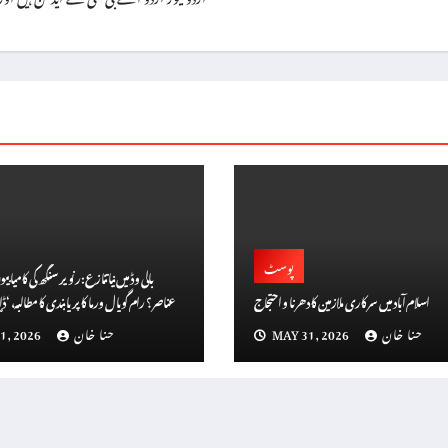
پوسٹ
بالی وڈ میں نیا تنازع: رنویر سنگھ کی کامیا
اسلام آباد میں سرکاری ملازمین کا دھرنا و احتجاج
سن
حنا خان
MAY 31, 2026
حنا خان
1, 2026