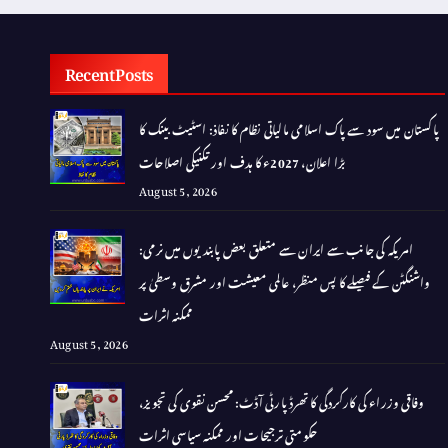
Recent Posts
پاکستان میں سود سے پاک اسلامی مالیاتی نظام کا نفاذ: اسٹیٹ بینک کا
بڑا اعلان، 2027ء کا ہدف اور تکنیکی اصلاحات
August 5, 2026
امریکہ کی جانب سے ایران سے متعلق بعض پابندیوں میں نرمی:
واشنگٹن کے فیصلے کا پس منظر، عالمی معیشت اور مشرق وسطیٰ پر
ممکنہ اثرات
August 5, 2026
وفاقی وزراء کی کارکردگی کا تھرڈ پارٹی آڈٹ: محسن نقوی کی تجویز،
حکومتی ترجیحات اور ممکنہ سیاسی اثرات