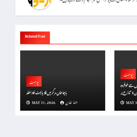
Related Post
پوسٹ
پوسٹ
بیوں سے خوفزدہ
عناصر؟ رام گوپال ورما کا پر پابندی کا مطالبہ، ‘ڈان 3’ تنازع پر
باچا خان مرکز میں قادیانیت کا داخلہ
گین الزامات
MAY 3
حنا خان
MAY 31, 2026