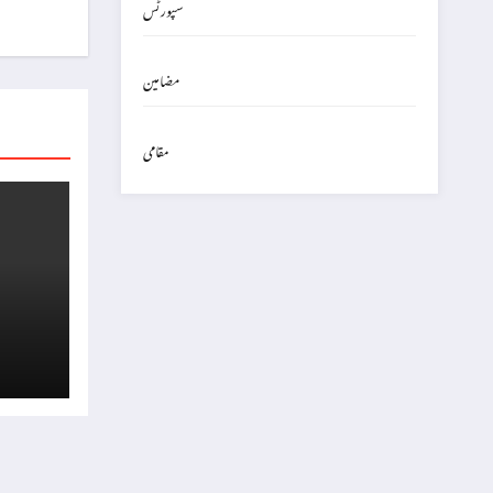
سپورٹس
مضامین
مقامی