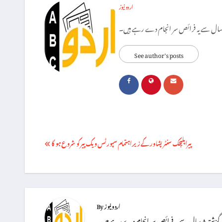
اردو نیوز
See author's posts
Post
پیراپلیجک سنٹر پشاور کے زیراہتمام سپورٹس ویک پیر کو شروع ہو گا
navigation
اردو نیوز
By
دے رہے ہیں۔