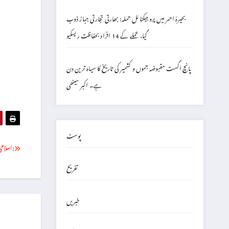
بحیرۂ احمر میں پروجیکٹائل حملہ: بھارتی تجارتی جہاز ڈوب
گیا، عملے کے 14 افراد بحفاظت ریسکیو
پانچ اگست مقبوضہ جموں و کشمیر کی تاریخ کا سیاہ ترین دن
ہے۔ اکبر سیٹھی
پوسٹ
اسلامی مزاحمتی تحریک (حماس) کی طرف سے جاری کردہ پریس بیان:
تفریح
خبریں