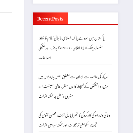
Recent Posts
پاکستان میں سود سے پاک اسلامی مالیاتی نظام کا نفاذ:
اسٹیٹ بینک کا بڑا اعلان، 2027ء کا ہدف اور تکنیکی
اصلاحات
امریکہ کی جانب سے ایران سے متعلق بعض پابندیوں میں
نرمی: واشنگٹن کے فیصلے کا پس منظر، عالمی معیشت اور
مشرق وسطیٰ پر ممکنہ اثرات
وفاقی وزراء کی کارکردگی کا تھرڈ پارٹی آڈٹ: محسن نقوی کی
تجویز، حکومتی ترجیحات اور ممکنہ سیاسی اثرات