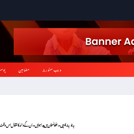
ویب سٹوریز
مضامین
پوس
یہ نادیہ ندیم ہیں۔ افغانستان میں پیدا ہوئیں۔ ان کے والد کا انتقال اس وقت ہوا جب وہ 11 سال کی تھیں اور ان کا خاندان ٹرک کے پیچھے بیٹھ کر افغانستان 