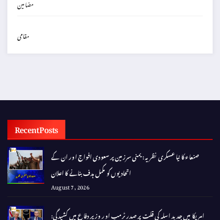
مضامین
مقامی
Recent Posts
صنعاء کا نیا عسکری نظریہ: یمنی سرزمین پر سعودی افواج اور ان کے
اتحادیوں کو مکمل ہدف بنانے کا اعلان
August 7, 2026
امریکا میں جدید اسلہ کی قلت پر صدر ٹرمپ اور وزیر دفاع میں کشیدگی: