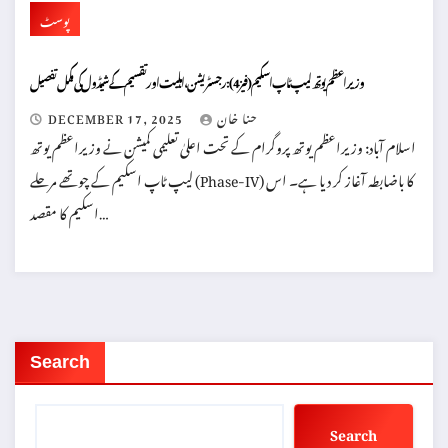
پوسٹ
وزیراعظم یوتھ لیپ ٹاپ اسکیم (فیز 4): رجسٹریشن، اہلیت اور تقسیم کے شیڈول کی مکمل تفصیل
حنا خان
DECEMBER 17, 2025
اسلام آباد: وزیراعظم یوتھ پروگرام کے تحت اعلیٰ تعلیمی کمیشن نے وزیراعظم یوتھ
لیپ ٹاپ اسکیم کے چوتھے مرحلے (Phase-IV) کا باضابطہ آغاز کر دیا ہے۔ اس
اسکیم کا مقصد…
Search
Search