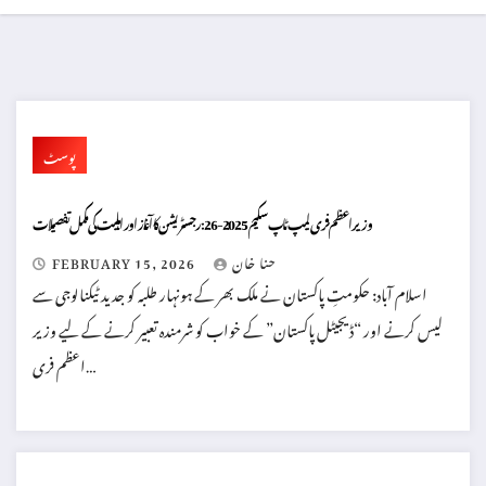
پوسٹ
وزیر اعظم فری لیپ ٹاپ سکیم 2025-26: رجسٹریشن کا آغاز اور اہلیت کی مکمل تفصیلات
حنا خان
FEBRUARY 15, 2026
اسلام آباد: حکومتِ پاکستان نے ملک بھر کے ہونہار طلبہ کو جدید ٹیکنالوجی سے
لیس کرنے اور “ڈیجیٹل پاکستان” کے خواب کو شرمندہ تعبیر کرنے کے لیے وزیر
اعظم فری…