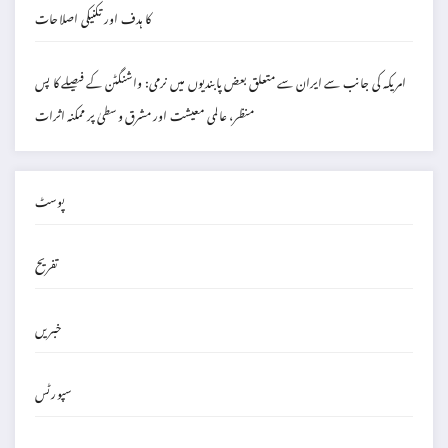
کا ہدف اور تکنیکی اصلاحات
امریکہ کی جانب سے ایران سے متعلق بعض پابندیوں میں نرمی: واشنگٹن کے فیصلے کا پس
منظر، عالمی معیشت اور مشرق وسطیٰ پر ممکنہ اثرات
پوسٹ
تفریح
خبریں
سپورٹس