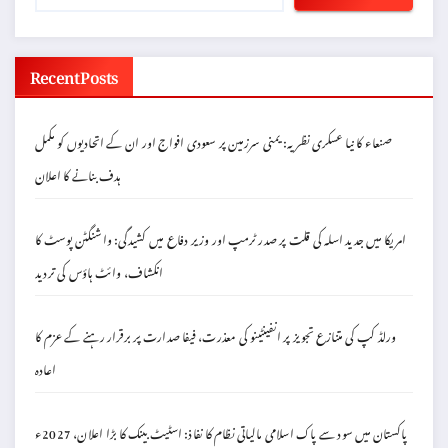
Recent Posts
صنعاء کا نیا عسکری نظریہ: یمنی سرزمین پر سعودی افواج اور ان کے اتحادیوں کو مکمل
ہدف بنانے کا اعلان
امریکا میں جدید اسلہ کی قلت پر صدر ٹرمپ اور وزیر دفاع میں کشیدگی: واشنگٹن پوسٹ کا
انکشاف، وائٹ ہاؤس کی تردید
ورلڈ کپ کی متنازع تجویز پر انفینٹینو کی معذرت، فیفا صدارت پر برقرار رہنے کے عزم کا
اعادہ
پاکستان میں سود سے پاک اسلامی مالیاتی نظام کا نفاذ: اسٹیٹ بینک کا بڑا اعلان، 2027ء