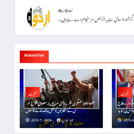
اردو نیوز
By
دے رہے ہیں۔
Related Post
خبریں
خبریں
ور وزیر دفاع
صنعاء کا نیا عسکری نظریہ: یمنی سرزمین پر سعودی افواج اور
اؤس کی تردید
ان کے اتحادیوں کو مکمل ہدف بنانے کا اعلان
AUG 6
حنا خان
AUG 7, 2026