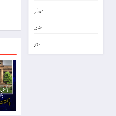
سپورٹس
مضامین
مقامی
پاکستان 
بینک کا 