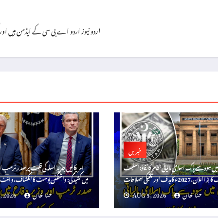
اردو نیوز اردو اے بی سی کے ایڈمن ہیں اور گزشتہ ۸ سال سے یہ فرائص سر انجام 
خبریں
میں سود سے پاک اسلامی مالیاتی نظام کا نفاذ: اسٹیٹ
امریکا میں جدید اسلہ کی قلت پر صدر ٹرمپ ا
بڑا اعلان، 2027ء کا ہدف اور تکنیکی اصلاحات
میں کشیدگی: واشنگٹن پوسٹ کا انکشاف، وائٹ ہ
حنا خان
AUG 5, 2026
حنا خان
, 2026