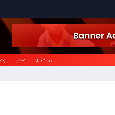
ویب سٹوریز
مضامین
پوس