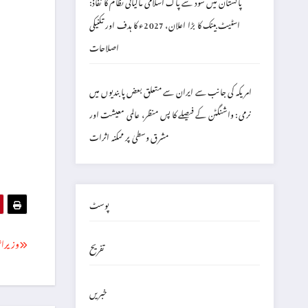
پاکستان میں سود سے پاک اسلامی مالیاتی نظام کا نفاذ:
اسٹیٹ بینک کا بڑا اعلان، 2027ء کا ہدف اور تکنیکی
اصلاحات
امریکہ کی جانب سے ایران سے متعلق بعض پابندیوں میں
نرمی: واشنگٹن کے فیصلے کا پس منظر، عالمی معیشت اور
مشرق وسطیٰ پر ممکنہ اثرات
پوسٹ
وزیراع
تفریح
خبریں