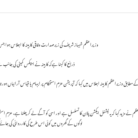
وزیراعظم شہباز شریف کی زیرصدارت وفاقی کابینہ کا اجلاس ہوا جس 
ذرائع کا کہنا ہےکہ کابینہ نے ایپکس کمیٹی کی ج
ے مطابق وزیراعظم کابینہ اجلاس میں کہا کہ آپریشن عزم استحکام پر ابہام یا قیاس آرائیاں ہورہی
م نے مزید کہا کہ یہ نیشنل ایکشن پلان کا تسلسل ہے اور اسی کو آگے لے کر چلنا ہے، عزم استحکا
لوگوں کے گھروں میں کوئی اس طرح کی کارروائی کی جائے 