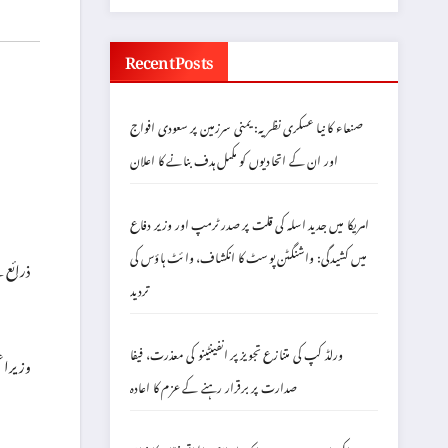
Recent Posts
صنعاء کا نیا عسکری نظریہ: یمنی سرزمین پر سعودی افواج
اور ان کے اتحادیوں کو مکمل ہدف بنانے کا اعلان
امریکا میں جدید اسلہ کی قلت پر صدر ٹرمپ اور وزیر دفاع
میں کشیدگی: واشنگٹن پوسٹ کا انکشاف، وائٹ ہاؤس کی
ذرائع ک
تردید
ورلڈ کپ کی متنازع تجویز پر انفینٹینو کی معذرت، فیفا
وزیراعظ
صدارت پر برقرار رہنے کے عزم کا اعادہ