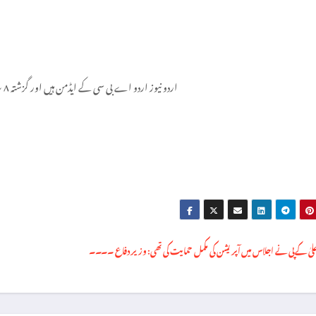
اردو نیوز اردو اے بی سی کے ایڈمن ہیں اور گزشتہ ۸ سال سے یہ فرائص سر انجام دے رہے ہیں۔
لیٰ کے پی نے اجلاس میں آپریشن کی مکمل حمایت کی تھی: وزیر دفاع ۔۔۔۔