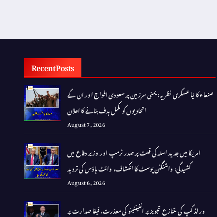
Recent Posts
صنعاء کا نیا عسکری نظریہ: یمنی سرزمین پر سعودی افواج اور ان کے
اتحادیوں کو مکمل ہدف بنانے کا اعلان
August 7, 2026
امریکا میں جدید اسلہ کی قلت پر صدر ٹرمپ اور وزیر دفاع میں
کشیدگی: واشنگٹن پوسٹ کا انکشاف، وائٹ ہاؤس کی تردید
August 6, 2026
ورلڈ کپ کی متنازع تجویز پر انفینٹینو کی معذرت، فیفا صدارت پر