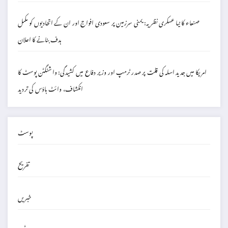
صنعاء کا نیا عسکری نظریہ: یمنی سرزمین پر سعودی افواج اور ان کے اتحادیوں کو مکمل
ہدف بنانے کا اعلان
امریکا میں جدید اسلہ کی قلت پر صدر ٹرمپ اور وزیر دفاع میں کشیدگی: واشنگٹن پوسٹ کا
انکشاف، وائٹ ہاؤس کی تردید
پوسٹ
تفریح
خبریں