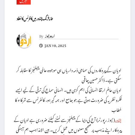
خانہ فرنگ پشاور میں کانفرنس کا انعقاد
اردو نیوز
By
JAN 10, 2025
ادیان کے پیروکاروں کی سماجی ذمہ داریاں ہی موجودہ عالمی چیلنجز کا مقابلہ کر
سکتی ہے۔ ڈاکٹر حسین چاقمی
ادیان عالم ارتقا انسانی کی اہم کڑی ہیں۔ انسانی سماج کی ترقی کے لیے ایسے
فکرو نظریہ کی ضرورت ہوتی ہے جو جامع اور ہمہ گیر ہو، کانفرنس سے شرکاء کا
خطاب
( نیوز رپورٹر) آج کی دنیا کے چیلنجز سے نمٹنے کیلئے ضروری ہے ادیان کے
پشاور
پیروکار اپنے مذہب پر صحیح معنوں میں عمل کریں۔ بین الامذاہب ہم آہنگی