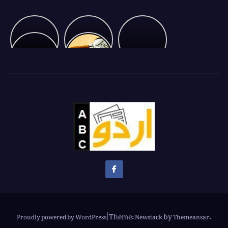
Ambani
بشیر
Glimpse
showing
بلور
of
Pakistan
Vantra
پشاور
Cricket
U-
to
جلسہ
19
Messi
The
Asian
Champion
Theme:
by
.
Proudly powered by WordPress
|
Newstack
Themeansar