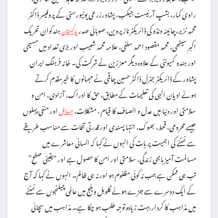
راوی کمار، بشپ آرنیسٹ جیکب، پشاورزرعی یونیورسٹی کے پروفیسر ڈاکٹر
محمد نزیر،چائینہ ونڈو کی ڈائریکٹر ناز پروین، صوبائی صدر
ہندکوان تحریک
پاکستان
اکبر سیٹھی، محمد مقصود احمد سلفی، علامہ محمد شعیب اور بڑی تعداد میں مسیحی
اور ہندو کمیونٹی کے علاوہ دیگر معززین نے شرکت کی۔ خانہ فرہنگ ایران
پشاور کے ڈائریکٹر جنرل ڈاکٹر حسین چاقمی نے مہمانوں کا خیرمقدم کرتے
ہوئے ادیان الہی کی تعلیمات کے مطابق، حق کا ادراک، آزادی، امن و
سلامتی اور دنیا میں عدل و انصاف کا قیام ، مشکلات،
اور منفی پہلوں
مسائل
جیسے محرومی، قحط، بھوک، انتہا پسندی اور قدرتی آفات سے مناسب طریقے
سے نمٹنے کی اہمیت پر بات کی انہوں نے کہا کہ انسانی معاشرے میں
مسالمت آمیز باہمی زندگی، سلامتی اور امن کا حصول ہے اور “یقینی صلح”
تب ہی ممکن ہے جب نہ کوئی مظلوم ہو اور نہ ہی ظالم۔ انہوں نے کہا کہ آج
کے ایک دوسرے سے جڑے ہوئے گلوبل ویلج میں عالمی چیلنجوں سے نمٹنے
میں مذاہب کا کردار بہت زیادہ توجہ طلب ہو چکا ہے۔ مذاہب میں سچائی