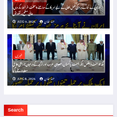
ایران نے آبنائے ہرمز کی مکمل بحالی کے لیے امریکا کے سامنے 6 سخت شرائط رکھ دیں،
عالمی سطح پر تشویش
حنا خان
AUG 9, 2026
خبریں
مکہ جوائنٹ ڈیفنس ایگریمنٹ: پاکستان، سعودی عرب اور ترکیہ کے درمیان تاریخی دفاعی
معاہدہ طے پا گیا
حنا خان
AUG 8, 2026
Search