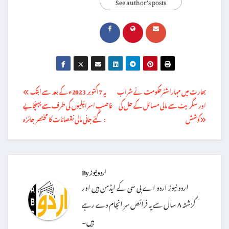
See author's posts
Post
بھارت میں مہاراشٹرحکومت نے شراب
یہ 7اکتوبر 2023ء کے بعد سے ابتک
اور سگریٹ سے مالی مسائل کے حل کی
غاصب اسرائیلیوں کی طرف سے پہنچایے
navigation
کوشش
گئے جانی مالی نقصانات کا مختصر جائزہ :
اردو نیوز
By
اردو نیوز اردو اے بی سی کے ایڈمن ہیں اور
گزشتہ ۸ سال سے یہ فرائص سر انجام دے رہے
ہیں۔