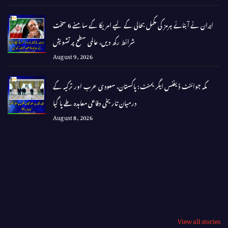
ایران نے آبنائے ہرمز کی مکمل بحالی کے لیے امریکا کے سامنے 6 سخت
شرائط رکھ دیں، عالمی سطح پر تشویش
August 9, 2026
مکہ جوائنٹ ڈیفنس ایگریمنٹ: پاکستان، سعودی عرب اور ترکیہ کے
درمیان تاریخی دفاعی معاہدہ طے پا گیا
August 8, 2026
View all stories