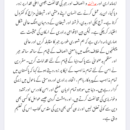
ایمانداری اور
و انصاف اور جبر کی مخالفت جیسی اعلی اقدار پر زور
عدالت
دیا گیا، ان پر عمل کرنے سے انسان اپنے وحشی اور شیطانی مزاج کو کنٹرول
کرتا ہے۔ آج نیکی اور بدی، فرشتہ اور شیطان کے درمیان جنگ عالمی شکل
اختیار کر چکی ہے۔ لیکن بین الاقوامی برادری کے ارکان کی حیثیت سے
ہماری ذمہ داری ہے کہ ہم شعوری طور پر جبر کا مقابلہ کریں اور عالمی
چیلنجوں کے خلاف جنگ میں بامعنی انصاف کے قیام کے ساتھ ساتھ جبر
اور منظم بدعنوانی سے پاک دنیا کے قیام کے لئے اقدامات کریں۔ مقررین
نے امن کے لئے تمام مذاہب کے ایکا پر زور دیتے ہوئے کہا کہ پاکستان میں
تمام مذاہب کے پیروکار باہم ، اتحاد، برادری اور دوستی کے ماحول میں زندگی
گزار رہے ہیں۔ دنیا میں موجود تمام ادیان صلح اور امن کا درس اور تشدد
وخونریزی کی مخالفت کرتے ہیں، اور دہشت گردی جیسے عوامل کا کسی بھی
دین سے کوئی تعلق نہیں اور نہ ہی کسی بھی دین کی مقدس کتاب اس کی تعلیم
دیتی ہے۔