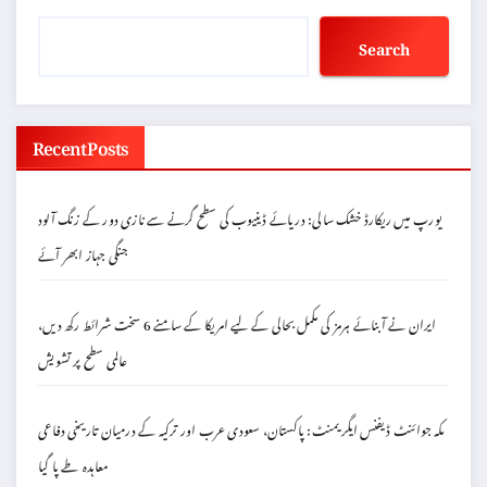
Search
Recent Posts
یورپ میں ریکارڈ خشک سالی: دریائے ڈینیوب کی سطح گرنے سے نازی دور کے زنگ آلود
جنگی جہاز ابھر آئے
ایران نے آبنائے ہرمز کی مکمل بحالی کے لیے امریکا کے سامنے 6 سخت شرائط رکھ دیں،
عالمی سطح پر تشویش
مکہ جوائنٹ ڈیفنس ایگریمنٹ: پاکستان، سعودی عرب اور ترکیہ کے درمیان تاریخی دفاعی
معاہدہ طے پا گیا