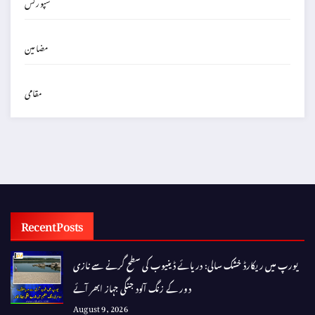
سپورٹس
مضامین
مقامی
Recent Posts
یورپ میں ریکارڈ خشک سالی: دریائے ڈینیوب کی سطح گرنے سے نازی
دور کے زنگ آلود جنگی جہاز ابھر آئے
August 9, 2026