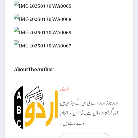
About The Author
اردو نیوز
اردو نیوز اردو اے بی سی کے ایڈمن ہیں
اور گزشتہ ۸ سال سے یہ فرائص سر انجام
دے رہے ہیں۔