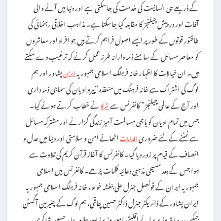
کے ذریعے ہی انسانیت کی خدمت کی جاسکتی ہے اور دنیا میں آنے والی
آفات اور درپیش چیلنجز کا مقابلہ کیا جاسکتا ہے۔ مذاہب اخلاقی رہنمائی کی
طاقتور قوتوں کے طور پر ایسے اصول فراہم کرتے ہیں جو افراد اور معاشروں
کو معاصر مسائل کے سامنے ذمہ دارانہ طرز عمل کرنے کہ ترغیب دے سکتے
ہیں۔ ان خیالات کا اظہار خانہ فرہنگ اسلامی جمہوریہ
پشاور اور ہم
ایران
لوگ کی اشتراک سے خانہ فرہنگ میں منعقدہ “پیرو ادیان کی سماجی ذمہ داری
اور آج کے عالمی چیلنجز” کانفرنس سے
نے خطاب کر تے ہوئے کیا۔
شرکا
جس میں تمام ادیان کو باہمی مسالمت آمیز زندگی گزارنے اور مشترکہ مسائل
سے نمٹنے کے لئے ضروری
اٹھانے امن و سلامتی اور دنیا میں عدل و
اقدامات
انصاف کے قیام پر زور دیا گیا۔ کانفرنس کا آغاز قرآن کریم کی تلاوت سے
ہوا جس کے بعد مسیحی مذہبی دعائیہ کلمات پڑھے۔ کانفرنس میں اسلامی
جمہوریہ ایران کے قونصل جنرل علی بنفشہ خواہ ، خانہ فرہنگ اسلامی جمہوریہ
ایران پشاور کے ڈائریکٹر جنرل ڈاکٹر حسین چاقمی، ہم لوگ کے چئیرمین آگسٹن
جیکب، سابقہ وزیر برائے اقلیتی امور وزیرزادہ، علامہ عابد حسین شاکری،