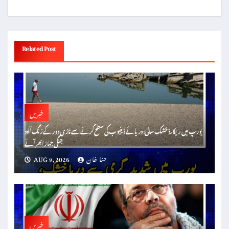
Related Post
خبریں
یورپ میں ریکارڈ خشک سالی: دریائے ڈینیوب کی سطح گرنے سے نازی دور کے زنگ آلود
جنگی جہاز ابھر آئے
حنا خان
AUG 9, 2026
خبریں