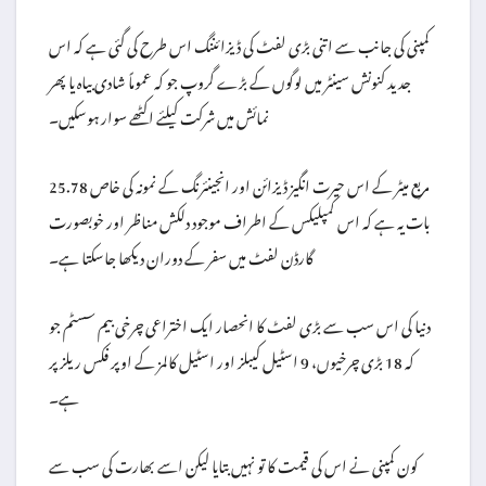
کمپنی کی جانب سے اتنی بڑی لفٹ کی ڈیزائننگ اس طرح کی گئی ہے کہ اس
جدید کنونش سینٹر میں لوگوں کے بڑے گروپ جو کہ عموماً شادی بیاہ یا پھر
نمائش میں شرکت کیلئے اکٹھے سوار ہوسکیں۔
25.78 مربع میٹر کے اس حیرت انگیز ڈیزائن اور انجینئرنگ کے نمونہ کی خاص
بات یہ ہے کہ اس کمپلیکس کے اطراف موجود دلکش مناظر اور خوبصورت
گارڈن لفٹ میں سفر کے دوران دیکھا جاسکتا ہے۔
دنیا کی اس سب سے بڑی لفٹ کا انحصار ایک اختراعی چرخی بیم سسٹم جو
کہ 18 بڑی چرخیوں، 9 اسٹیل کیبلز اور اسٹیل کالمز کے اوپر فکس ریلز پر
ہے۔
کون کمپنی نے اس کی قیمت کا تو نہیں بتایا لیکن اسے بھارت کی سب سے