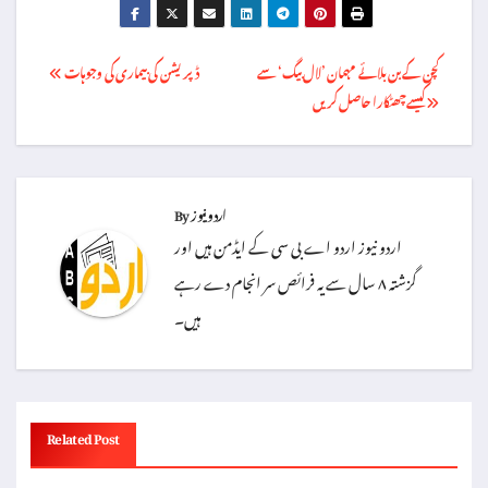
Post
کچن کے بن بلائے مہمان ’لال بیگ‘ سے
ڈپریشن کی بیماری کی وجوہات
کیسے چھٹکارا حاصل کریں
navigation
اردو نیوز
By
اردو نیوز اردو اے بی سی کے ایڈمن ہیں اور
گزشتہ ۸ سال سے یہ فرائص سر انجام دے رہے
ہیں۔
Related Post