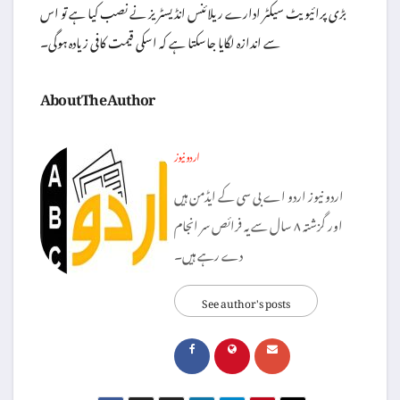
بڑی پرائیویٹ سیکٹر ادارے ریلائنس انڈیسٹریز نے نصب کیا ہے تو اس
سے اندازہ لگایا جاسکتا ہے کہ اسکی قیمت کافی زیادہ ہوگی۔
About The Author
اردو نیوز
اردو نیوز اردو اے بی سی کے ایڈمن ہیں
اور گزشتہ ۸ سال سے یہ فرائص سر انجام
دے رہے ہیں۔
See author's posts