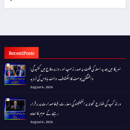
Recent Posts
امریکا میں جدید اسلہ کی قلت پر صدر ٹرمپ اور وزیر دفاع میں کشیدگی:
واشنگٹن پوسٹ کا انکشاف، وائٹ ہاؤس کی تردید
August 6, 2026
ورلڈ کپ کی متنازع تجویز پر انفینٹینو کی معذرت، فیفا صدارت پر برقرار
رہنے کے عزم کا اعادہ
August 6, 2026