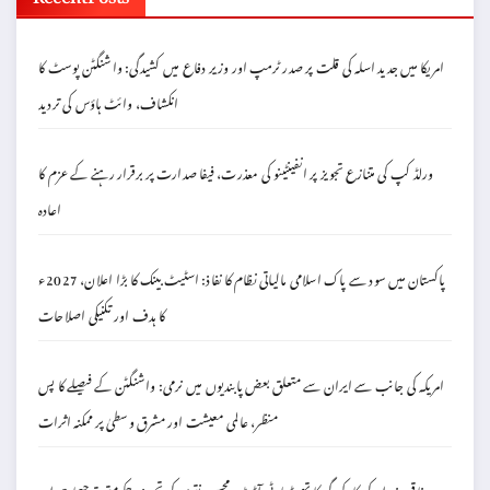
امریکا میں جدید اسلہ کی قلت پر صدر ٹرمپ اور وزیر دفاع میں کشیدگی: واشنگٹن پوسٹ کا
انکشاف، وائٹ ہاؤس کی تردید
ورلڈ کپ کی متنازع تجویز پر انفینٹینو کی معذرت، فیفا صدارت پر برقرار رہنے کے عزم کا
اعادہ
پاکستان میں سود سے پاک اسلامی مالیاتی نظام کا نفاذ: اسٹیٹ بینک کا بڑا اعلان، 2027ء
کا ہدف اور تکنیکی اصلاحات
امریکہ کی جانب سے ایران سے متعلق بعض پابندیوں میں نرمی: واشنگٹن کے فیصلے کا پس
منظر، عالمی معیشت اور مشرق وسطیٰ پر ممکنہ اثرات
وفاقی وزراء کی کارکردگی کا تھرڈ پارٹی آڈٹ: محسن نقوی کی تجویز، حکومتی ترجیحات اور