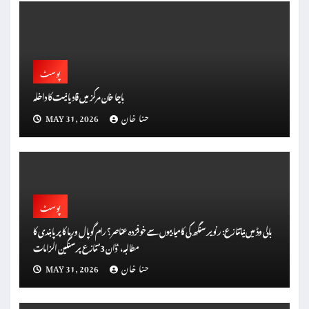
پوسٹ
باچا خان مرکز میں قادیانیت کا داخلہ
حنا خان
MAY 31, 2026
پوسٹ
بالی وڈ میں نیا تنازع: رنویر سنگھ کی کامیابیوں سے خوفزدہ عناصر؟ رام گوپال ورما کا پر پابندی کا
مطالبہ، ‘ڈان 3’ تنازع پر سنگین الزامات
حنا خان
MAY 31, 2026