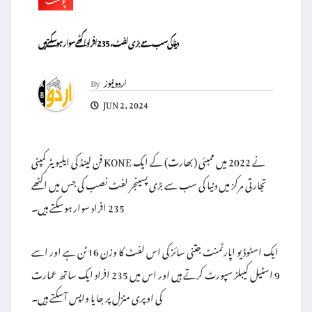
دنیا کی سب سے بڑی لفٹ ، 235 افراد اکٹھے سوار ہوسکتے ہیں
اردو نیوز
By
JUN 2, 2024
فن لینڈ کی ایلیویٹر کمپنی KONE نے 2022 میں ممبئی (بھارت) کے ایک
تجارتی مرکز میں دنیا کی سب سے بڑی پسینجر لفٹ نصب کی جس میں اکٹھے
235 افراد سوار ہوسکتے ہیں۔
ایک اسٹوڈیو اپارٹمنٹ جتنی سائز کی اس لفٹ کا وزن 16 ٹن ہے اور اسے
9 اسٹیل کیبلز سپورٹ کرتے ہیں اور اس میں 235 افراد ایک ساتھ عمارت
کی اوپری منزل پر جا یا واپس آسکتے ہیں۔