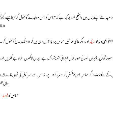
ٹرمپ نے اپنے بیان میں واضح طور پر کہا ہے کہ حماس کو اس معاہدے کو قبول کرنا چاہیے، کیونکہ 
دباؤ ہے کہ وہ اس پیشکش کو سنجیدگی سے لے۔ اس کے کئی ممکنہ پہلو ہو سکتے ہیں:
الاقوامی دباؤ:
اور دیگر عالمی طاقتیں حماس پر دباؤ ڈال رہی ہیں کہ وہ جنگ بندی کو قبول کرے تاک
امریکہ
 صورتحال:
غزہ میں انسانی صورتحال انتہائی تشویشناک ہے، جہاں لاکھوں افراد بے گھر ہیں ا
 کے امکانات:
اگر حماس اس پیشکش کو مسترد کرتا ہے، تو اس سے اسرائیل کی فوجی کارروائیوں م
جانی نق
حماس کا
اس
فیصلہ