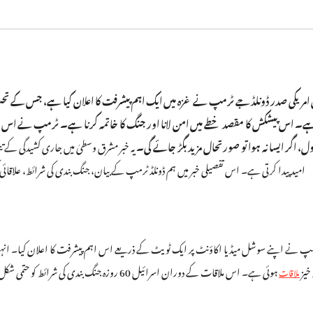
ہے۔ اس پیشکش کا مقصد خطے میں امن لانا اور جنگ کا خاتمہ کرنا ہے۔ ٹرمپ نے اس ام
ل، اگر ایسا نہ ہوا تو صورتحال مزید بگڑ جائے گی۔
یہ خبر مشرق وسطیٰ میں جاری کشیدگی کے تن
امید پیدا کرتی ہے۔ اس تفصیلی خبر میں ہم ڈونلڈ ٹرمپ کے بیان، جنگ بندی کی شرائط، علاقا
رمپ نے اپنے سوشل میڈیا اکاؤنٹ پر ایک ٹویٹ کے ذریعے اس اہم پیشرفت کا اعلان کیا۔ انہوں
 خیز
ہوئی ہے۔ اس ملاقات کے دوران اسرائیل 60 روزہ جن
ملاقات