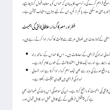
فراہم کرے گی۔ ٹرمپ کا یہ بیان کہ حماس کو یہ معاہدہ قبول کرنا چاہیے،
ط پر مبنی ہو سکتی ہے، یا کم از کم یہ ان کے لیے بہترین دستیاب آپشن ہے۔
قطر اور مصر کا کردار: علاقائی ثالثی کی اہمیت
 وسطیٰ کے تنازعات میں طویل عرصے سے ثالث کا کردار ادا کرتے رہے ہیں۔
نسانی امداد کی فراہمی کے معاملات میں۔ اس کا حماس کے ساتھ براہ
ابطہ ہے اور وہ ایک قابل اعتماد ثالث کے طور پر کام کرتا ہے۔
ر واقع ہونے کی وجہ سے بھی ایک اہم کردار ادا کرتا ہے اور انسانی
امداد کی فراہمی میں کلیدی حیثیت رکھتا ہے۔
ائی ثالثی کی اہمیت کو واضح کرتا ہے۔ ان کی موجودگی اس بات کی ضمانت بھی
ہے کہ یہ پیشکش فریقین کے لیے قابل عمل اور قابل قبول ہو۔