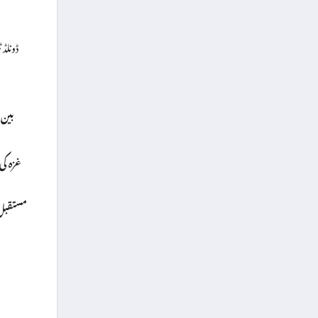
ڈونلڈ 
بین 
غزہ کی
مستقبل