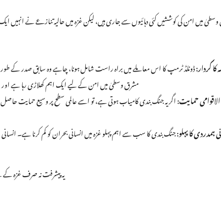
سطیٰ میں امن کی کوششیں کئی دہائیوں سے جاری ہیں، لیکن غزہ میں حالیہ تنازعے نے انہیں ایک نئ
ہ کا کردار:
ڈونلڈ ٹرمپ کا اس معاملے میں براہ راست شامل ہونا، چاہے وہ سابق صدر کے طور پر
مشرق وسطیٰ میں امن کے لیے ایک اہم کھلاڑی رہا ہے اور ا
الاقوامی حمایت:
اگر یہ جنگ بندی کامیاب ہوتی ہے، تو اسے عالمی سطح پر وسیع حمایت حاصل
ی ہمدردی کا پہلو:
جنگ بندی کا سب سے اہم پہلو غزہ میں انسانی بحران کو کم کرنا ہے۔ انسانی ام
یہ پیشرفت نہ صرف غزہ کے ل