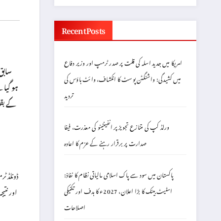
Recent Posts
امریکا میں جدید اسلہ کی قلت پر صدر ٹرمپ اور وزیر دفاع
میں کشیدگی: واشنگٹن پوسٹ کا انکشاف، وائٹ ہاؤس کی
ہو گیا 
تردید
کے بقو
ورلڈ کپ کی متنازع تجویز پر انفینٹینو کی معذرت، فیفا
صدارت پر برقرار رہنے کے عزم کا اعادہ
ڈونلڈ ٹ
پاکستان میں سود سے پاک اسلامی مالیاتی نظام کا نفاذ:
اور نتیجہ
اسٹیٹ بینک کا بڑا اعلان، 2027ء کا ہدف اور تکنیکی
اصلاحات