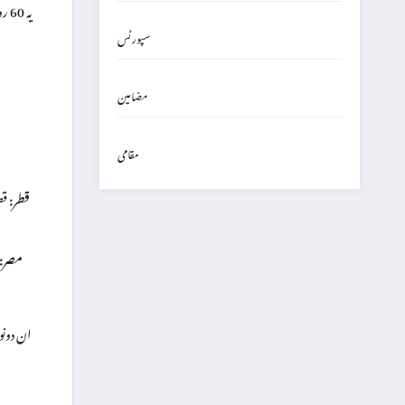
یہ 60 روزہ مدت فریقین کو اعتماد سازی کے
سپورٹس
مضامین
مقامی
قطر:
قط
مصر:
ان دونو