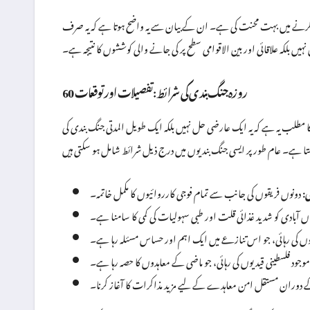
 کرنے میں بہت محنت کی ہے۔ ان کے بیان سے یہ واضح ہوتا ہے کہ یہ صرف
نہیں بلکہ علاقائی اور بین الاقوامی سطح پر کی جانے والی کوششوں کا نتیجہ ہے۔
60 روزہ جنگ بندی کی شرائط: تفصیلات اور توقعات
ی شرائط کی مکمل تفصیلات فراہم نہیں کیں، لیکن 60 روزہ جنگ بندی کا مطلب یہ ہے کہ یہ ایک عارضی حل نہیں بلکہ ایک طویل المدتی جنگ بندی کی
:
دونوں فریقوں کی جانب سے تمام فوجی کارروائیوں کا مکمل خاتمہ۔
، جہاں آبادی کو شدید غذائی قلت اور طبی سہولیات کی کمی کا سامنا ہے۔
کی رہائی، جو اس تنازعے میں ایک اہم اور حساس مسئلہ رہا ہے۔
 موجود فلسطینی قیدیوں کی رہائی، جو ماضی کے معاہدوں کا حصہ رہا ہے۔
دوران مستقل امن معاہدے کے لیے مزید مذاکرات کا آغاز کرنا۔