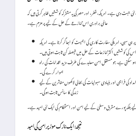
ی جہت دی ہے۔ امریکہ، قطر، اور مصر کی یہ مشترکہ کوششیں ظاہر کرتی ہیں کہ
عالمی برادری اس تنازعے کے حل کے لیے پرعزم ہے۔
 ہی سہی، امریکی سفارت کاری کی اہمیت کو اجاگر کرتا ہے۔ امریکہ
س کی کوششیں اکثر تنازعات کے حل میں فیصلہ کن ثابت ہوتی ہیں۔
 ہو سکتی ہے، جو مستقل امن معاہدے کی طرف مزید اقدامات کی راہ
ہموار کرے گی۔
داد کی فراہمی اور بنیادی سہولیات کی بحالی لاکھوں متاثرین کے لیے
زندگی کا سانس ثابت ہوگی۔
یے بلکہ پورے مشرق وسطیٰ کے لیے امن اور استحکام کی ایک نئی امید ہے۔
نتیجہ: ایک نازک موڑ پر امن کی امید