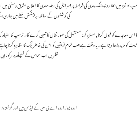
ڈونلڈ ٹرمپ کا غزہ میں 60 روزہ جنگ بندی کی شرائط پر اسرائیل کی رضامندی کا اعلان مش
کی کوششوں کے ساتھ، یہ پیشکش خطے میں جاری جنگ 
اس معاہدے کو قبول کرنا یا مسترد کرنا مستقبل کی صورتحال کا تعین کرے گا۔ ٹرمپ کا انتباہ 
میت کو مزید بڑھا دیتا ہے۔ یہ وقت ہے جب تمام فریقین کو امن کی خاطر لچک کا مظاہرہ کرنا چاہیے 
نظریں اب حماس کے فیصلے پر مرکوز ہیں
اردو نیوز اردو اے بی سی کے ایڈمن ہیں اور گزشتہ ۸ سال سے یہ فرائص سر انجام دے رہے ہیں۔