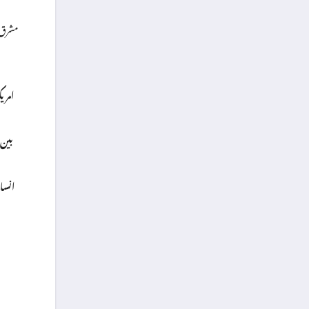
مشرق و
امریک
بین 
انسان