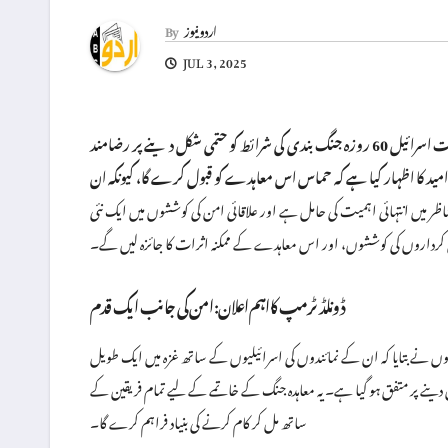
اردو نیوز
By
JUL 3, 2025
سابق امریکی صدر ڈونلڈ جے ٹرمپ نے غزہ میں ایک اہم پیشرفت کا اعلان کیا ہے، جس کے تحت اسرائیل 60 روزہ جنگ بندی کی شرائط کو حتمی شکل دینے پر رضامند
ید کا اظہار کیا ہے کہ حماس اس معاہدے کو قبول کرے گا، کیونکہ ان
اظر میں انتہائی اہمیت کی حامل ہے اور علاقائی امن کی کوششوں میں ایک نئی
ئی کرداروں کی کوششوں، اور اس معاہدے کے ممکنہ اثرات کا جائزہ لیں گے۔
ڈونلڈ ٹرمپ کا اہم اعلان: امن کی جانب ایک قدم
 نے بتایا کہ ان کے نمائندوں کی اسرائیلیوں کے ساتھ غزہ میں ایک طویل
گ بندی کی شرائط کو حتمی شکل دینے پر متفق ہو گیا ہے۔ یہ معاہدہ جنگ کے خاتمے کے لیے تمام فریقین کے
ساتھ مل کر کام کرنے کی بنیاد فراہم کرے گا۔