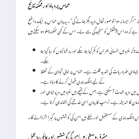
حماس پر دباؤ اور ممکنہ نتائج
“اگر ایسا نہ ہوا تو صورتحال مزید بگڑ جائے گی”۔ یہ بیان حماس پر ایک واضح
ہ غزہ میں انسانی بحران کو کم کیا جا سکے اور یرغمالیوں کو رہا کیا جا
سکے۔
ور بنیادی ضروریات کی شدید قلت ہے۔ حماس پر اپنی آبادی کے تحفظ
کے لیے جنگ بندی قبول کرنے کا دباؤ ہے۔
یں مزید شدت آ سکتی ہے، جس کے نتیجے میں غزہ میں مزید تباہی اور
صان کا اندیشہ ہے۔ ٹرمپ کا بیان اسی خدشے کی نشاندہی کرتا ہے۔
 جنگ بندی کے مستقبل اور خطے میں امن کی کوششوں پر گہرا اثر ڈالے گا۔
مشرق وسطیٰ میں امن کی کوششیں اور عالمی ردعمل