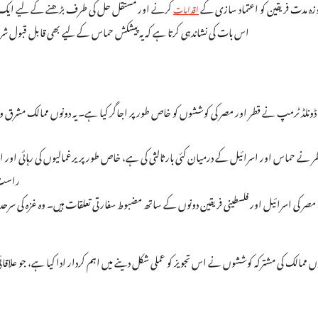
کرنے اور مستقل حل کی طرف بڑھنے کے لیے ایک موقع 
اقدامات
اس بات کی نشاندہی کرتا ہے کہ یہ پیشکش حماس کے لیے بھی قابل قبول شرائ
ڈونلڈ ٹرمپ نے قطر اور مصر کی کوششوں کو خاص طور پر اجاگر کیا ہے۔ یہ دونوں ممالک مشرق
ر نے حماس اور اسرائیل کے درمیان کئی بار ثالثی کی ہے، خاص طور پر یرغمالیوں کی رہائی اور ا
راست ر
مصر کی اسرائیل اور فلسطینی فریقین دونوں کے ساتھ مضبوط سفارتی تعلقات ہیں۔ وہ غزہ کی سرحد پ
ں ممالک کی مشترکہ کوششوں نے اس تجویز کو عملی شکل دینے میں اہم کردار ادا کیا ہے، جو علاق