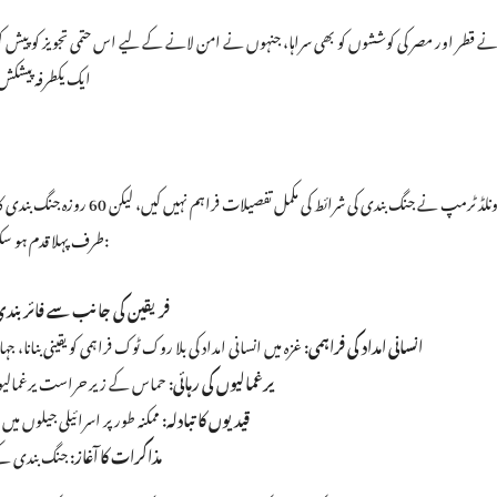
 قطر اور مصر کی کوششوں کو بھی سراہا، جنہوں نے امن لانے کے لیے اس حتمی تجویز کو پیش
ایک یکطرفہ پیشکش 
اگرچہ ڈونلڈ ٹرمپ نے جنگ بندی ک
طرف پہلا قدم ہو سکتا ہے۔ عام طور پر ایسی جنگ بندیوں میں درج ذیل شرائط شامل ہو سکتی ہیں:
فریقین کی جانب سے فائر بندی
انسانی امداد کی فراہمی:
غزہ میں انسانی امداد کی بلا روک ٹوک فراہمی کو یقینی بنانا
یرغمالیوں کی رہائی:
حماس کے زیر حراست یرغمالیوں 
قیدیوں کا تبادلہ:
ممکنہ طور پر اسرائیلی جیلوں میں
مذاکرات کا آغاز:
جنگ بندی کے 