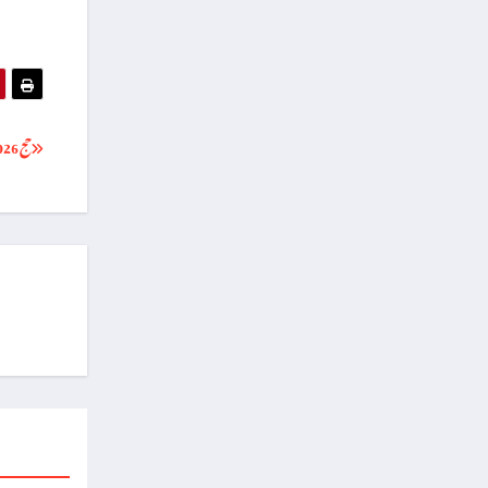
حج 2026 کی لازمی رجسٹریشن کیسے کروائیں؟