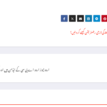
اردو نیوز اردو اے بی سی کے ایڈمن ہیں اور گزشتہ ۸ سال سے یہ فرائص سر انجام 