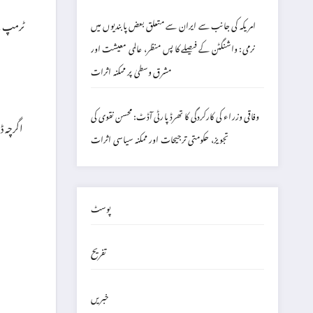
ٹرمپ نے
امریکہ کی جانب سے ایران سے متعلق بعض پابندیوں میں
نرمی: واشنگٹن کے فیصلے کا پس منظر، عالمی معیشت اور
مشرق وسطیٰ پر ممکنہ اثرات
وفاقی وزراء کی کارکردگی کا تھرڈ پارٹی آڈٹ: محسن نقوی کی
تجویز، حکومتی ترجیحات اور ممکنہ سیاسی اثرات
پوسٹ
تفریح
خبریں