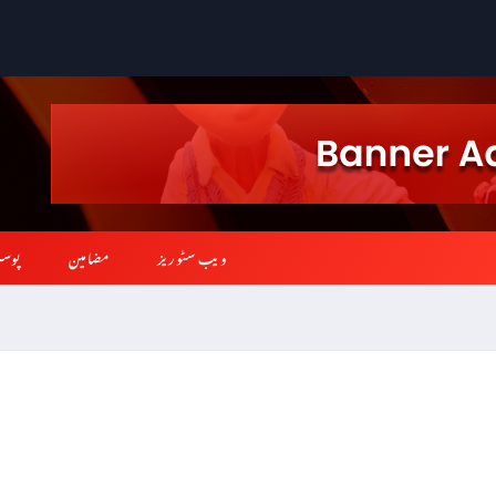
ویب سٹوریز
مضامین
پوس