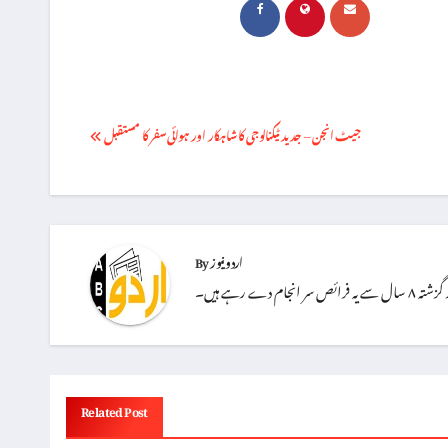
Post
جیٹ انجن – جدید ٹیکنالوجی کا شاہکار اور ہوائی سفر کا مستقبل
navigation
اردو نیوز
By
دے رہے ہیں۔
Related Post