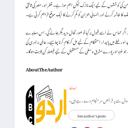
رق وسطیٰ میں امن کی کوششوں کے لیے ایک نازک لیکن اہم موڑ ہے۔ قطر اور مصر کی ثالثی
کا خاتمہ کرنے اور انسانی بحران کو کم کرنے کا ایک موقع فراہم کرتی ہے۔
کہ اگر حماس نے اسے قبول نہ کیا تو صورتحال مزید بگڑ جائے گی، اس معاہدے
اور خطے میں پائیدار استحکام کے لیے مل کر کام کرنا چاہیے۔ عالمی برادری کی
، جو غزہ اور پورے مشرق وسطیٰ کے مستقبل کے لیے فیصلہ کن ثابت ہوگا۔
About The Author
اردو نیوز
See author's posts