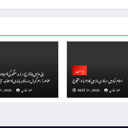
پوسٹ
بالی وڈ میں نیا تنازع: رنویر سنگھ کی کامیا
اسلام آباد میں سرکاری ملازمین کا دھرنا و احتجاج
سن
حنا خان
MAY 31, 2026
حنا خان
1, 2026