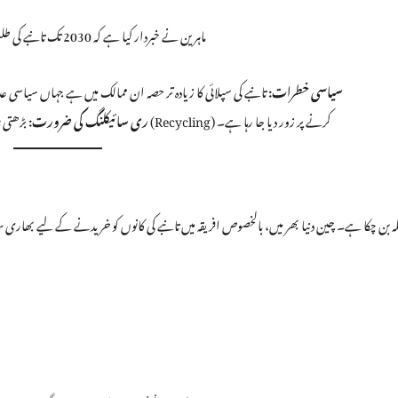
ماہرین نے خبردار کیا ہے کہ 2030 تک تانبے کی طلب میں بے پناہ اضافہ ہوگا، جبکہ موجودہ کانوں سے پیداوار میں کمی آ رہی ہے۔
سیاسی خطرات:
تانبے کی سپلائی کا زیادہ تر حصہ ان ممالک میں ہے جہاں سیاسی عدم
بڑھتی ہوئی طلب کو پورا کرنے کے لیے اب پرانے تانبے کو دوبارہ استعمال (Recycling) کرنے پر زور دیا جا رہا ہے۔
ری سائیکلنگ کی ضرورت: