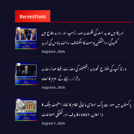
Recent Posts
امریکا میں جدید اسلہ کی قلت پر صدر ٹرمپ اور وزیر دفاع میں
کشیدگی: واشنگٹن پوسٹ کا انکشاف، وائٹ ہاؤس کی تردید
August 6, 2026
ورلڈ کپ کی متنازع تجویز پر انفینٹینو کی معذرت، فیفا صدارت پر
برقرار رہنے کے عزم کا اعادہ
August 6, 2026
پاکستان میں سود سے پاک اسلامی مالیاتی نظام کا نفاذ: اسٹیٹ بینک کا
بڑا اعلان، 2027ء کا ہدف اور تکنیکی اصلاحات
August 5, 2026