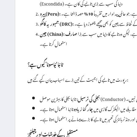
(Escondida) دنیا کی سب سے بڑی تانبے کی کان ہے۔
ے، جو عالمی پیداوار میں تقریباً
10%
حصہ ڈالتا ہے۔
پیرو (Peru):
 کے لحاظ سے چین کو بھی پیچھے چھوڑ دیا ہے۔
جمہوریہ کانگو (DRC):
ہ ہے، لیکن وہ تانبے کا دنیا میں سب سے بڑا
صارف
چین (China):
استعمال کرتا ہے۔
تانبا ‘نیا سونا’ کیوں ہے؟
رپورٹ میں تانبے کی اہمیت کے تین بڑے اسباب بیان کیے گئے ہیں:
البدل نہیں۔
بجلی کی ترسیل:
قابلے میں الیکٹرک گاڑی میں
چار گنا زیادہ
تانبا استعمال ہوتا ہے۔
اور ونڈ ٹربائنز کی تعمیر میں تانبے کا بڑے پیمانے پر استعمال ہوتا ہے۔
مستقبل کے خدشات اور چیلنجز