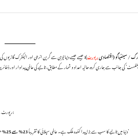
ارک / سینٹیاگو (اقتصادی
):
جیسے جیسے دنیا تیزی سے گرین انرجی اور الیکٹرک گاڑیو
رپورٹ
یٹلسٹ’ کی جانب سے جاری کردہ حالیہ اعداد و شمار کے مطابق، تانبے کی عالمی پیداوار اور ذخائ
رپورٹ کے مطابق، دنیا کا نصف سے زیادہ تانبا صرف چند ممالک سے حاصل ہوتا ہے:
دنیا میں تانبے کا سب سے بڑا پیدا کنندہ ملک ہے۔ عالمی سپلائی کا تقریباً
23% سے 25%
حص