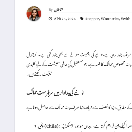
حنا خان
By
APR 25, 2026
#copper
,
#Countries
,
#with
ں کی طرف بڑھ رہی ہے، تانبے کی اہمیت سونے سے بھی بڑھ گئی ہے۔ ‘ویژول
ر پر چند مخصوص ممالک کا غلبہ ہے، جو مستقبل کی عالمی معیشت کے لیے کلیدی
حیثیت رکھتے ہیں۔
تانبے کی پیداوار میں سرفہرست ممالک
ہ اکیلے چلی فراہم کرتا ہے۔ یہاں موجود ‘ایسکنڈیڈا’
چلی (Chile):