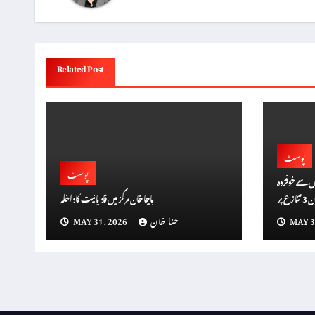
Related Post
پوسٹ
پوسٹ
بیوں سے خوفزدہ
عناصر؟ رام گوپال ورما کا پر پابندی کا مطالبہ، ‘ڈان 3’ تنازع پر
باچا خان مرکز میں قادیانیت کا داخلہ
گین الزامات
MAY 3
حنا خان
MAY 31, 2026