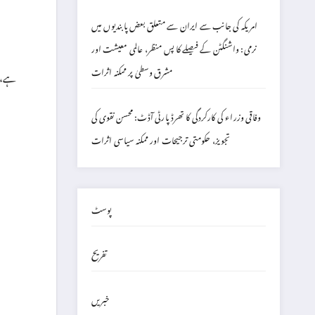
امریکہ کی جانب سے ایران سے متعلق بعض پابندیوں میں
نرمی: واشنگٹن کے فیصلے کا پس منظر، عالمی معیشت اور
مشرق وسطیٰ پر ممکنہ اثرات
وفاقی وزراء کی کارکردگی کا تھرڈ پارٹی آڈٹ: محسن نقوی کی
تجویز، حکومتی ترجیحات اور ممکنہ سیاسی اثرات
پوسٹ
تفریح
خبریں