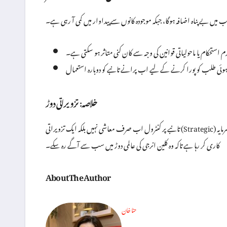
 استحکام یا ماحولیاتی قوانین کی وجہ سے کان کنی متاثر ہو سکتی ہے۔
خلاصہ: تزویراتی دوڑ
تانبے پر کنٹرول اب صرف معاشی نہیں بلکہ ایک تزویراتی (Strategic) مسئلہ بن چکا ہے۔ چین دنیا بھر میں، بالخصوص افریقہ میں تانبے کی کانوں کو خریدنے کے لیے بھاری سرمایہ
کاری کر رہا ہے تاکہ وہ کلین انرجی کی عالمی دوڑ میں سب سے آگے رہ سکے۔
About The Author
حنا خان