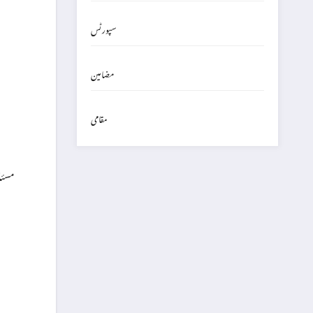
سپورٹس
مضامین
مقامی