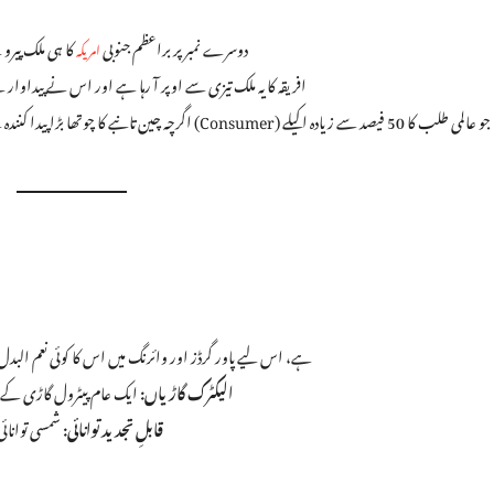
دوسرے نمبر پر براعظم جنوبی
کا ہی ملک پیرو ہ
امریکہ
افریقہ کا یہ ملک تیزی سے اوپر آ رہا ہے اور اس نے پیداوار
(Consumer) ہے، جو عالمی طلب کا 50 فیصد سے زیادہ اکیلے
اگرچہ چین تانبے کا چوتھا بڑا پیدا کنند
تانبا بجلی کا بہترین موصل (Conductor) ہے، اس لیے پاور گرڈز اور وائرنگ میں اس کا کوئی نعم 
الیکٹرک گاڑیاں:
ایک عام پیٹرول گاڑی کے م
قابلِ تجدید توانائی:
شمسی توانائی 