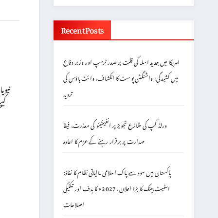
Recent Posts
امریکا میں جدید اسلہ کی قلت پر صدر ٹرمپ اور وزیر دفاع
میں کشیدگی: واشنگٹن پوسٹ کا انکشاف، وائٹ ہاؤس کی
نیوی
تردید
کیپ
ورلڈ کپ کی متنازع تجویز پر انفینٹینو کی معذرت، فیفا
صدارت پر برقرار رہنے کے عزم کا اعادہ
پاکستان میں سود سے پاک اسلامی مالیاتی نظام کا نفاذ:
اسٹیٹ بینک کا بڑا اعلان، 2027ء کا ہدف اور تکنیکی
اصلاحات