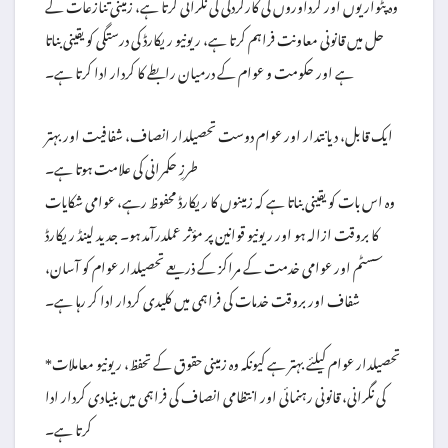
وہ پٹواریوں اور گرداوروں کی کارکردگی کی نگرانی کرتا ہے، زمینی تنازعات کے
حل میں قانونی معاونت فراہم کرتا ہے، ریونیو ریکارڈ کی درستگی کو یقینی بناتا
ہے اور حکومت و عوام کے درمیان رابطے کا کردار ادا کرتا ہے۔
ایک قابل، دیانتدار اور عوام دوست تحصیلدار انصاف، شفافیت اور بہتر
طرزِ حکمرانی کی علامت ہوتا ہے۔
وہ اس بات کو یقینی بناتا ہے کہ زمینوں کا ریکارڈ محفوظ رہے، عوامی شکایات
کا بروقت ازالہ ہو اور ریونیو قوانین پر مؤثر عملدرآمد ہو۔ جدید لینڈ ریکارڈ
سسٹم اور عوامی خدمت کے مراکز کے ذریعے تحصیلدار عوام کو آسان،
شفاف اور بروقت خدمات کی فراہمی میں کلیدی کردار ادا کر رہا ہے۔
*تحصیلدار عوام کیلئے بہتر ہے کیونکہ وہ زمینی حقوق کے تحفظ، ریونیو معاملات
کی نگرانی، قانونی رہنمائی اور انتظامی انصاف کی فراہمی میں بنیادی کردار ادا
کرتا ہے۔