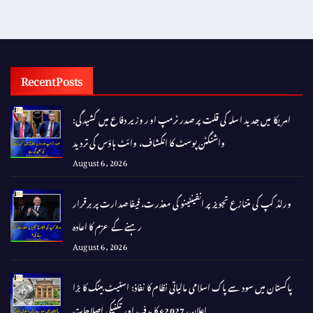
Recent Posts
امریکا میں جدید اسلہ کی قلت پر صدر ٹرمپ اور وزیر دفاع میں کشیدگی:
واشنگٹن پوسٹ کا انکشاف، وائٹ ہاؤس کی تردید
August 6, 2026
ورلڈ کپ کی متنازع تجویز پر انفینٹینو کی معذرت، فیفا صدارت پر برقرار
رہنے کے عزم کا اعادہ
August 6, 2026
پاکستان میں سود سے پاک اسلامی مالیاتی نظام کا نفاذ: اسٹیٹ بینک کا بڑا
اعلان، 2027ء کا ہدف اور تکنیکی اصلاحات