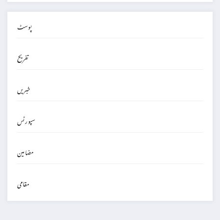
پوسٹ
تفریح
خبریں
سپورٹس
مضامین
مقامی