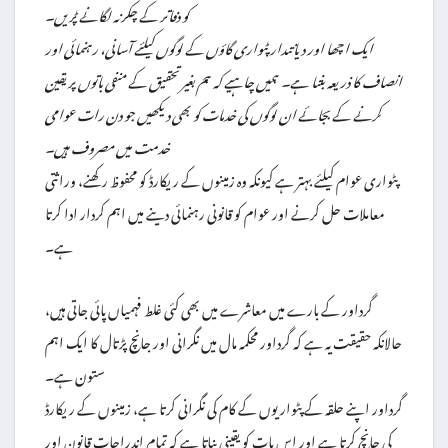
کو دفاتر کے چکر نہ لگانے پڑیں۔
ایک اچھا اور دیانتدار پٹواری گاؤں کے لوگوں کیلئے آسانی، رہنمائی اور
انصاف کا ذریعہ بنتا ہے۔ ہمیں چاہیے کہ ہم بغیر تحقیق کے منفی باتوں پر یقین
کرنے کے بجائے ان لوگوں کی خدمات کو بھی دیکھیں جو دن رات عوامی
خدمت میں مصروف ہیں۔
پٹواری عوام کیلئے بہتر ہے کیونکہ وہ زمینوں کے ریکارڈ کو محفوظ رکھنے، وراثتی
معاملات حل کرنے اور عوام کو قانونی رہنمائی دینے میں اہم کردار ادا کرتا
ہے۔
گرداور کے بارے میں معاشرے میں بھی کئی غلط فہمیاں پائی جاتی ہیں،
حالانکہ حقیقت یہ ہے کہ گرداور محکمہ مال میں نگرانی اور جانچ پڑتال کا ایک اہم
ستون ہے۔
گرداور اپنے حلقہ کے پٹواریوں کے کام کی نگرانی کرتا ہے، زمینوں کے ریکارڈ
کی جانچ کرتا ہے اور اس بات کو یقینی بناتا ہے کہ تمام اندراجات قانون اور