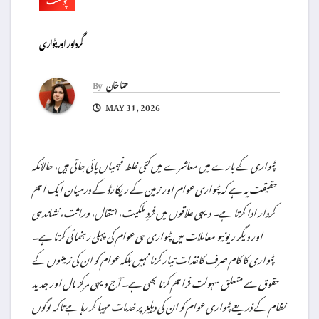
گرداور اور پٹواری
حنا خان
By
MAY 31, 2026
پٹواری کے بارے میں معاشرے میں کئی غلط فہمیاں پائی جاتی ہیں، حالانکہ
حقیقت یہ ہے کہ پٹواری عوام اور زمین کے ریکارڈ کے درمیان ایک اہم
کردار ادا کرتا ہے۔ دیہی علاقوں میں فردِ ملکیت، انتقال، وراثت، نشاندہی
اور دیگر ریونیو معاملات میں پٹواری ہی عوام کی پہلی رہنمائی کرتا ہے۔
پٹواری کا کام صرف کاغذات تیار کرنا نہیں بلکہ عوام کو ان کی زمینوں کے
حقوق سے متعلق سہولت فراہم کرنا بھی ہے۔ آج دیہی مرکز مال اور جدید
نظام کے ذریعے پٹواری عوام کو ان کی دہلیز پر خدمات مہیا کر رہا ہے تاکہ لوگوں