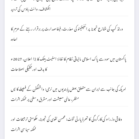
انکشاف، وائٹ ہاؤس کی تردید
ورلڈ کپ کی متنازع تجویز پر انفینٹینو کی معذرت، فیفا صدارت پر برقرار رہنے کے عزم کا
اعادہ
پاکستان میں سود سے پاک اسلامی مالیاتی نظام کا نفاذ: اسٹیٹ بینک کا بڑا اعلان، 2027ء
کا ہدف اور تکنیکی اصلاحات
امریکہ کی جانب سے ایران سے متعلق بعض پابندیوں میں نرمی: واشنگٹن کے فیصلے کا پس
منظر، عالمی معیشت اور مشرق وسطیٰ پر ممکنہ اثرات
وفاقی وزراء کی کارکردگی کا تھرڈ پارٹی آڈٹ: محسن نقوی کی تجویز، حکومتی ترجیحات اور
ممکنہ سیاسی اثرات