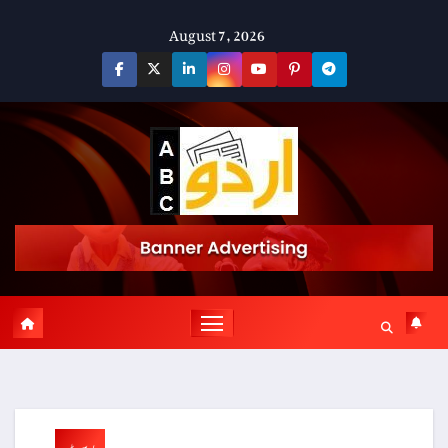
Skip
August 7, 2026
to
content
پوسٹ