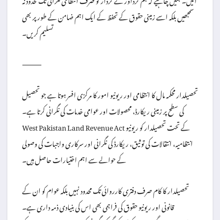
سمجھیں بلکہ اسے زمینی حقوق کے تحفظ کے ایک اہم ضامن کے طور پر بھی
تسلیم کریں۔
⸻
تحصیلدار محکمہ مال کا انتظامی اور ریونیو امور کا مرکزی افسر ہوتا ہے جو تحصیل
کی سطح پر زمینی ریکارڈ، محصولات اور عوامی خدمات کی نگرانی کرتا ہے۔
West Pakistan Land Revenue Act کے تحت تحصیلدار کو ریونیو
انتظامیہ، انتقالات کی توثیق، ریکارڈ کی نگرانی اور سرکاری واجبات کی وصولی
کے حوالے سے اہم اختیارات حاصل ہیں۔
تحصیلدار کا کام صرف دفتری کارروائی تک محدود نہیں بلکہ عوام کو ان کے
قانونی اور ریونیو حقوق کی فراہمی بھی اس کی بنیادی ذمہ داری ہے۔