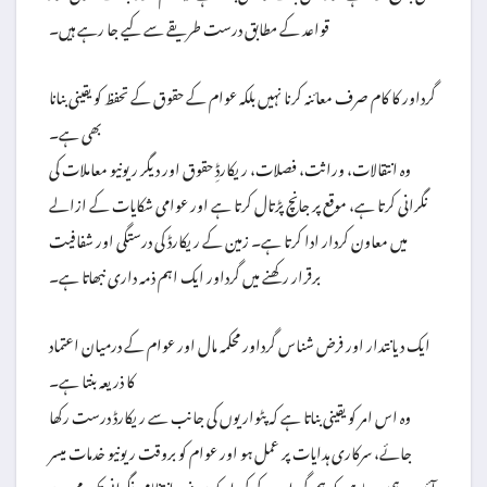
قواعد کے مطابق درست طریقے سے کیے جا رہے ہیں۔
گرداور کا کام صرف معائنہ کرنا نہیں بلکہ عوام کے حقوق کے تحفظ کو یقینی بنانا
بھی ہے۔
وہ انتقالات، وراثت، فصلات، ریکارڈِ حقوق اور دیگر ریونیو معاملات کی
نگرانی کرتا ہے، موقع پر جانچ پڑتال کرتا ہے اور عوامی شکایات کے ازالے
میں معاون کردار ادا کرتا ہے۔ زمین کے ریکارڈ کی درستگی اور شفافیت
برقرار رکھنے میں گرداور ایک اہم ذمہ داری نبھاتا ہے۔
ایک دیانتدار اور فرض شناس گرداور محکمہ مال اور عوام کے درمیان اعتماد
کا ذریعہ بنتا ہے۔
وہ اس امر کو یقینی بناتا ہے کہ پٹواریوں کی جانب سے ریکارڈ درست رکھا
جائے، سرکاری ہدایات پر عمل ہو اور عوام کو بروقت ریونیو خدمات میسر
آئیں۔ ہمیں چاہیے کہ ہم گرداور کے کردار کو صرف انتظامی نگرانی تک محدود نہ