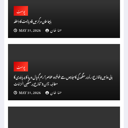
پوسٹ
باچا خان مرکز میں قادیانیت کا داخلہ
حنا خان
MAY 31, 2026
پوسٹ
بالی وڈ میں نیا تنازع: رنویر سنگھ کی کامیابیوں سے خوفزدہ عناصر؟ رام گوپال ورما کا پر پابندی کا
مطالبہ، ‘ڈان 3’ تنازع پر سنگین الزامات
حنا خان
MAY 31, 2026