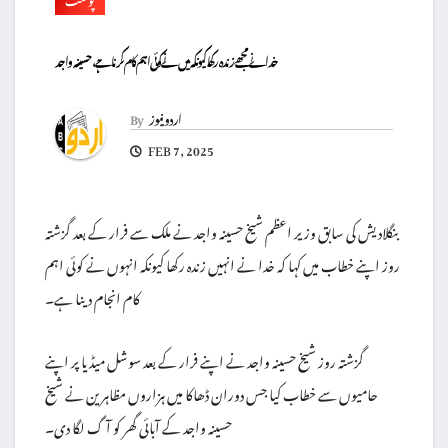
خدا نے مجھے زندہ رکھا کیونکہ میں نے کوئی اہم کام کرنا ہے، حسینہ واجد
اردو نیوز
By
FEB 7, 2025
بنگلادیش کی سابق وزیر اعظم شیخ حسینہ واجد نے ملک سے فرار کے بعد گزشتہ
روز اپنے خطاب میں کہا کہ خدا نے انہیں زندہ رکھا کیونکہ انہوں نے کوئی اہم
کام انجام دینا ہے۔
گزشتہ روز شیخ حسینہ واجد نے اپنے فرار کے بعد سوشل میڈیا پر اپنے
حامیوں سے خطاب کیا جس دوران ڈھاکا میں ہزاروں مظاہرین نے شیخ
حسینہ واجد کے آبائی گھر کو آگ لگا دی۔