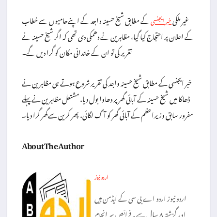
غیر ملکی
کے مطابق شیخ حسینہ واجد کے اپنےحامیوں سے خطاب
خبر ایجنسی
کے اعلان پر احتجاج کیا گیا، مظاہرین نے دھمکی دی تھی کہ اگر شیخ حسینہ نے
تقریر کی تو ان کے خاندانی مکان کو گرا دیں گے۔
خبر ایجنسی کے مطابق شیخ حسینہ واجد کی تقریر شروع ہوتے ہی مظاہرین نے
ڈھاکا میں شیخ حسینہ کے آبائی گھر پر دھاوا بول دیا، مشتعل مظاہرین نے پہلے
مفرور سابق وزیراعظم کے آبائی گھر کو آگ لگائی، پھر کرین سےگھر گرا دیا۔
About The Author
اردو نیوز
اردو نیوز اردو اے بی سی کے ایڈمن ہیں
اور گزشتہ ۸ سال سے یہ فرائص سر انجام