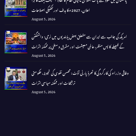
اعلان، 2027ء کا ہدف اور تکنیکی اصلاحات
August 5, 2026
امریکہ کی جانب سے ایران سے متعلق بعض پابندیوں میں نرمی: واشنگٹن
کے فیصلے کا پس منظر، عالمی معیشت اور مشرق وسطیٰ پر ممکنہ اثرات
August 5, 2026
وفاقی وزراء کی کارکردگی کا تھرڈ پارٹی آڈٹ: محسن نقوی کی تجویز، حکومتی
ترجیحات اور ممکنہ سیاسی اثرات
August 5, 2026