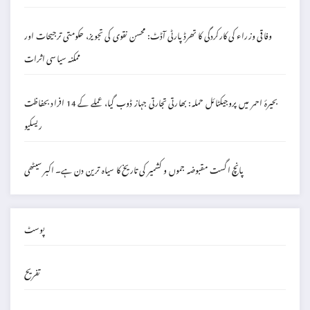
وفاقی وزراء کی کارکردگی کا تھرڈ پارٹی آڈٹ: محسن نقوی کی تجویز، حکومتی ترجیحات اور
ممکنہ سیاسی اثرات
بحیرۂ احمر میں پروجیکٹائل حملہ: بھارتی تجارتی جہاز ڈوب گیا، عملے کے 14 افراد بحفاظت
ریسکیو
پانچ اگست مقبوضہ جموں و کشمیر کی تاریخ کا سیاہ ترین دن ہے۔ اکبر سیٹھی
پوسٹ
تفریح