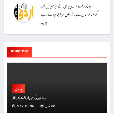
اردو نیوز اردو اے بی سی کے ایڈمن ہیں اور
گزشتہ ۸ سال سے یہ فرائص سر انجام دے رہے
ہیں۔
Related Post
پوسٹ
باچا خان مرکز میں قادیانیت کا داخلہ
حنا خان
MAY 31, 2026