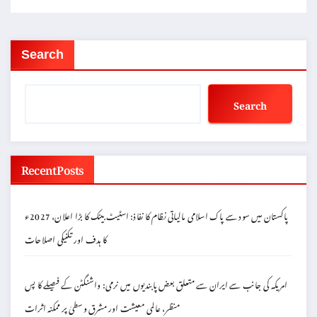
Search
Search
Recent Posts
پاکستان میں سود سے پاک اسلامی مالیاتی نظام کا نفاذ: اسٹیٹ بینک کا بڑا اعلان، 2027ء
کا ہدف اور تکنیکی اصلاحات
امریکہ کی جانب سے ایران سے متعلق بعض پابندیوں میں نرمی: واشنگٹن کے فیصلے کا پس
منظر، عالمی معیشت اور مشرق وسطیٰ پر ممکنہ اثرات