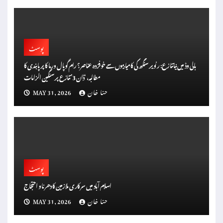
پوسٹ
بالی وڈ میں نیا تنازع: رنویر سنگھ کی کامیابیوں سے خوفزدہ عناصر؟ رام گوپال ورما کا پر پابندی کا
مطالبہ، ‘ڈان 3’ تنازع پر سنگین الزامات
حنا خان
MAY 31, 2026
پوسٹ
اسلام آباد میں سرکاری ملازمین کا دھرنا و احتجاج
حنا خان
MAY 31, 2026