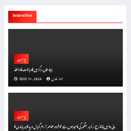
Related Post
پوسٹ
باچا خان مرکز میں قادیانیت کا داخلہ
حنا خان
MAY 31, 2026
پوسٹ
بالی وڈ میں نیا تنازع: رنویر سنگھ کی کامیابیوں سے خوفزدہ عناصر؟ رام گوپال ورما کا پر پابندی کا