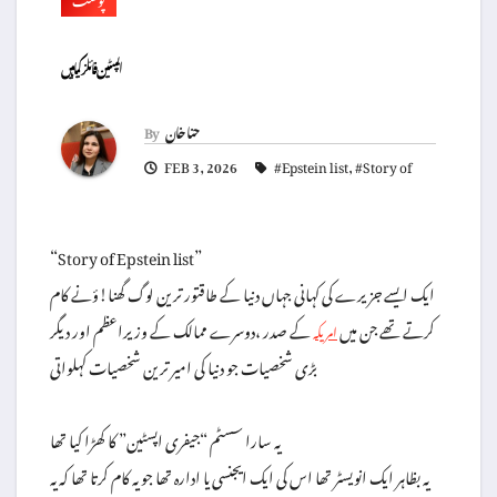
اپسٹین فائلز کیا ہیں
حنا خان
By
FEB 3, 2026
#Epstein list
,
#Story of
“Story of Epstein list”
ایک ایسے جزیرے کی کہانی جہاں دنیا کے طاقتور ترین لوگ گھنا!ؤنے کام
کرتے تھے جن میں
کے صدر ،دوسرے ممالک کے وزیراعظم اور دیگر
امریکہ
بڑی شخصیات جو دنیا کی امیر ترین شخصیات کہلواتی
یہ سارا سسٹم “جیفری اپسٹین” کا کھڑا کیا تھا
یہ بظاہر ایک انویسٹر تھا اس کی ایک ایجنسی یا ادارہ تھا جو یہ کام کرتا تھا کہ یہ