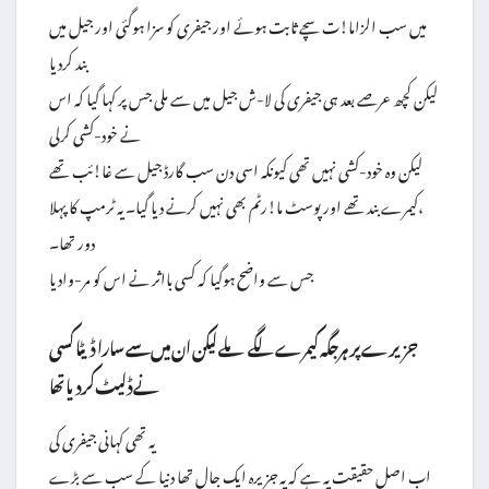
میں سب الزاما!ت سچے ثابت ہوئے اور جیفری کو سزا ہوگئی اور جیل میں
بند کردیا
لیکن کچھ عرصے بعد ہی جیفری کی لا-ش جیل میں سے ملی جس پر کہا گیا کہ اس
نے خود-کشی کرلی
لیکن وہ خود-کشی نہیں تھی کیونکہ اسی دن سب گارڈ جیل سے غا!ئب تھے
،کیمرے بند تھے اور پوسٹ ما!رٹم بھی نہیں کرنے دیا گیا۔ یہ ٹرمپ کا پہلا
دور تھا۔
جس سے واضح ہوگیا کہ کسی بااثر نے اس کو مر-وادیا
جزیرے پر ہرجگہ کیمرے لگے ملے لیکن ان میں سے سارا ڈیٹا کسی
نے ڈلیٹ کردیا تھا
یہ تھی کہانی جیفری کی
اب اصل حقیقت یہ ہے کہ یہ جزیرہ ایک جال تھا دنیا کے سب سے بڑے