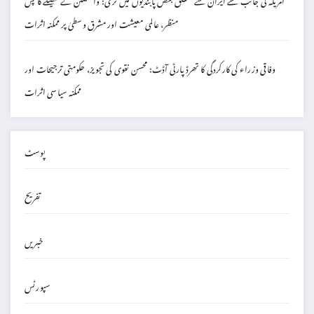
منظر، عالمی معیشت اور مشرق وسطیٰ پر ممکنہ اثرات
وفاقی وزراء کی کارکردگی کا تھرڈ پارٹی آڈٹ: محسن نقوی کی تجویز، حکومتی ترجیحات اور
ممکنہ سیاسی اثرات
پوسٹ
تفریح
خبریں
سپورٹس