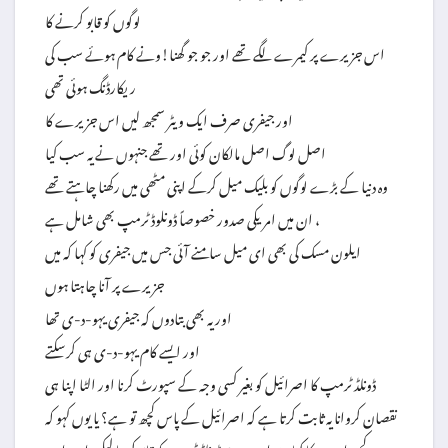
لوگوں کو قابو کرنے کا
اس جزیرے پر کیمرے لگے تھے اور جو جو گھنا!ونے کام ہوئے سب کی
ریکارڈنگ ہوئی تھی
اور جیفری صرف ایک ویٹر سمجھ لیں اس جزیرے کا
اصل لوگ اصل مالکان کوئی اور تھے جنہوں نے یہ سب کیا
وہ دنیا کے بڑے لوگوں کو بلیک میل کرکے اپنی مٹھی میں رکھنا چاہتے تھے
ان میں امریکی صدور خصوصاً ڈونلوڈ ٹرمپ بھی شامل ہے ،
ایلون مسک کی بھی ای میل سامنے آئی جس میں جیفری کو کہا کہ میں
جزیرے پر آنا چاہتا ہوں
اور یہ بھی بتادوں کہ جیفری یہو-د-ی تھا
اور ایسے کام یہو-د-ی ہی کرسکتے
ڈونلڈ ٹرمپ کا اصرائیل کو بغیر کسی وجہ کے سپورٹ کرنا اور الٹا اپنا ہی
نقصان کروانا یہ ثابت کرتا ہے کہ اصرائیل کے پاس کچھ تو ہے؟ یا یوں کہو کہ
سب کچھ ان ہی کا کیا دھرا ہے۔ جو ڈونلڈ ٹرمپ کو قابو کررہا لیکن اب اس