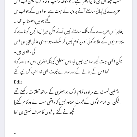
جزیرے کی کہانی سامنے آنے پر دنیا کے بہت سے سوالوں کے جواب مل
گئے جو میں ڈھونڈ رہا تھا ۔
بظاہر اس جزیرے کے مالک سامنے نہیں آئے لیکن میرا اپنا تجزیہ کہتا ہے کہ
یہو-د-یوں کے علاوہ کوئی اور یہ کام نہیں کرسکتا۔ یہو-د-ی عالمی لابی ہی اس
کی مالکان ہیں۔
لیکن ابھی بہت کچھ سامنے نہیں آیا اس متعلق کیونکہ جیفری اس کا واحد گواہ
تھا اس کے جانے کے بعد سارے ثبوت بھی غا!ئب کردئیے گئے
Edit
اپسٹین لسٹ سے مراد وہ تمام لوگ جو جیفری کے ساتھ تعلقات رکھتے تھے
،لیکن ان تمام لوگوں کے ثبوت موجود نہیں کہ واقعی سب نے وہ کام کئے یا
کچھ نے کئے ،باقیوں کا صرف تعلق ہی تھا
۔