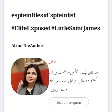
espteinfiles #Espteinlist
#EliteExposed #LittleSaintJames
About The Author
حنا خان
حنا خان ایک پروفیشنل جرنیلسٹ ہیں اور
گزشتہ ۱۳ سال سے اپنی خدمات سر انجام
دے رہی ہیں۔
See author's posts