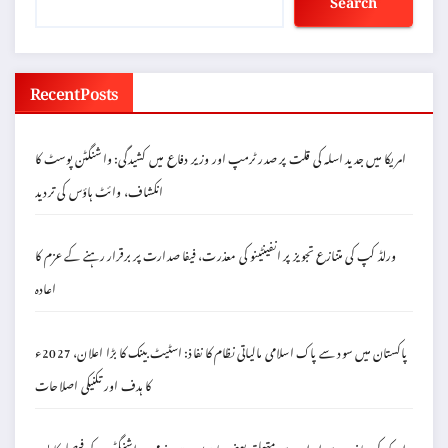
Recent Posts
امریکا میں جدید اسلہ کی قلت پر صدر ٹرمپ اور وزیر دفاع میں کشیدگی: واشنگٹن پوسٹ کا
انکشاف، وائٹ ہاؤس کی تردید
ورلڈ کپ کی متنازع تجویز پر انفینٹینو کی معذرت، فیفا صدارت پر برقرار رہنے کے عزم کا
اعادہ
پاکستان میں سود سے پاک اسلامی مالیاتی نظام کا نفاذ: اسٹیٹ بینک کا بڑا اعلان، 2027ء
کا ہدف اور تکنیکی اصلاحات
امریکہ کی جانب سے ایران سے متعلق بعض پابندیوں میں نرمی: واشنگٹن کے فیصلے کا پس