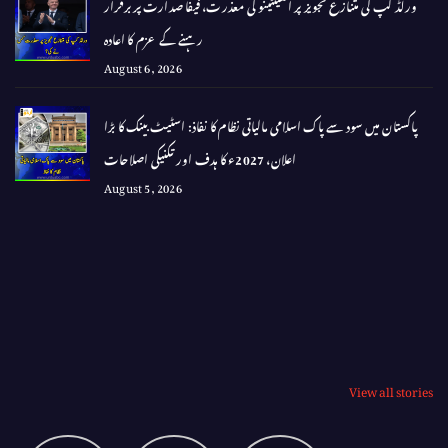
ورلڈ کپ کی متنازع تجویز پر انفینٹینو کی معذرت، فیفا صدارت پر برقرار
رہنے کے عزم کا اعادہ
August 6, 2026
پاکستان میں سود سے پاک اسلامی مالیاتی نظام کا نفاذ: اسٹیٹ بینک کا بڑا
اعلان، 2027ء کا ہدف اور تکنیکی اصلاحات
August 5, 2026
View all stories