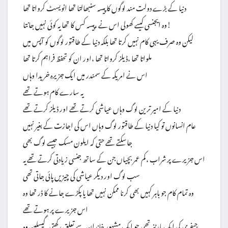
دنیا کے بڑے دولت مند لوگوں کا پیسہ سنبھالتا تھا انویسٹ کرواتا تھا
وہ ایجنسی کیسے کھولی اس نے ،پیسہ کس کا تھا یہ کوئی نہیں جانتا!
لیکن وہ صرف یہی کام نہیں کرتا تھا بلکہ دنیا کے طاقتور لوگوں کو آپس میں
ملواتا تھا ،ڈیلز کرواتا تھا ،اور ان کو تحفظ فراہم کرتا تھا
اس نے امریکہ کے سمندر میں ایک جزیرہ خریدا وہاں
یہ سارے کام ہوتے تھے
دنیا کے امیر ترین لوگ وہاں عیاشی کرتے تھے اور ڈیلز کرتے تھے
عام انسانوں تو کیا دنیا کے طاقتور لوگ وہاں اس کی اجازت کے بغیر نہیں
جاسکتے تھے حتی کہ ایلون مسک جیسے لوگ بھی
اس جزیرے پر شراب ،کم عمر بچیاں جن کے ساتھ جنسی زیادتی کرتے تھے یہ
سب لوگ اور دیگر عیاشی کی چیزیں پائی جاتی تھی
وہ تمام کام جو باہر کہیں بھی کرنا ممکن نہیں تھا یا پکڑے جانے کا ڈر تھا وہ
اس جزیرے پر ہوتے تھے
جیفری کی ایک پارٹنر تھی جو ایک مشہور خاندان سے تعلق رکھتی گیسلین وہ