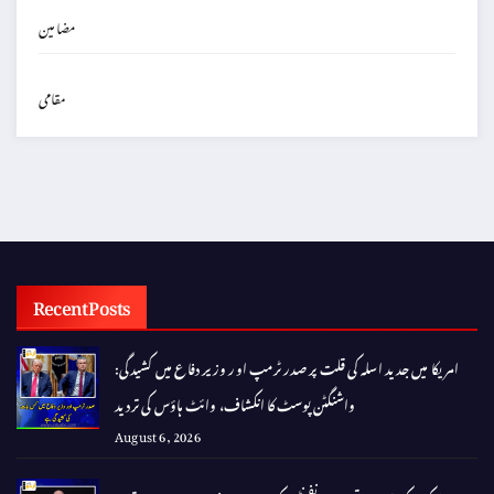
مضامین
مقامی
Recent Posts
امریکا میں جدید اسلہ کی قلت پر صدر ٹرمپ اور وزیر دفاع میں کشیدگی:
واشنگٹن پوسٹ کا انکشاف، وائٹ ہاؤس کی تردید
August 6, 2026