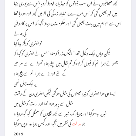
کچھ صحافیوں نے ان سب ثبوتوں کو میڈیا پر اپلوڈ کردیا جس سے پوری دنیا
میں خبر پھیل گئی کہ اس جزیرے پر شاہانہ زندگی کی آڑ میں کچھ اور ہورہا تھا
اس سے عوام میں یہ بات پھیل گئی اور حکومت پر دباؤ آگیا کہ اس پر کاروائی
کی جائے
تو جیفری کو پکڑ لیا گیا
لیکن وہاں ایک وکیل تھا “الیگزینڈر اکوسٹا “جس نے جیفری کو کہا کہ
چھوٹے جرا-ئم کو قبول کرلو تاکہ تم جیل میں چلے جاو تھوڑے سے عرصے
کے لئے اور بڑے جرا-ئم سے بچ جاو
یہ ایک ڈیل تھی
ایسا ہی ہوا جیفری کو تیرہ مہینوں کی جیل ہوگئی لیکن جیفری دن کے وقت
جیل سے باہر ہوتا تھا اور رات کو جیل میں
خیر یہ رہا ہوگیا اور نیویارک شہر سے کچھ بچیوں کو سمگل کیا گیا دوبارہ
جو
کی نظر میں آگیا اور کیس دوبارہ اوپن ہوگیا
عدالت
2019