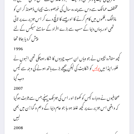
مختلف ممالک سے دس سے پندرہ سال کی خوبصورت بچیاں ڈھونڈ کر ان کو
ماڈلنگ ،فلموں میں کام کرنے کا اور پیسے کا لالچ دے کر اس جزیرے پر لاتی
تھی اور یہاں دنیا کے سب سے بڑے افراد کے سامنے سیکس کے لئے
پیش کردیا جاتا تھا
1996
کچھ متاثرہ بچیوں نے جو وہاں ان سب چیزوں کا شکار ہوچکی تھی انہوں نے
فلورائیڈا میں
کو شکایت کی لیکن پیچھے بڑے ہاتھ ہونے کی وجہ سے کیس
پولیس
دب گیا
2007
صحافیوں نے دوبارہ کیس کو کھولا اور اس کی جڑ تک پہنچے جس سے ثابت ہوگیا
کہ واقعی اس جزیرے پر کچھ غلط ہورہا جو عام دنیا کے وہم و گما!ن میں بھی
نہیں
2008