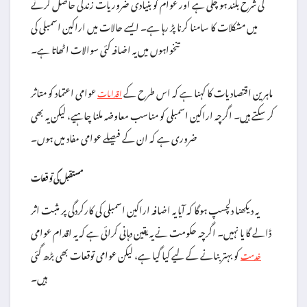
کی شرح بلند ہو چکی ہے اور عوام کو بنیادی ضروریات زندگی حاصل کرنے
میں مشکلات کا سامنا کرنا پڑ رہا ہے۔ ایسے حالات میں اراکین اسمبلی کی
تنخواہوں میں یہ اضافہ کئی سوالات اٹھاتا ہے۔
ماہرین اقتصادیات کا کہنا ہے کہ اس طرح کے
عوامی اعتماد کو متاثر
اقدامات
کر سکتے ہیں۔ اگرچہ اراکین اسمبلی کو مناسب معاوضہ ملنا چاہیے، لیکن یہ بھی
ضروری ہے کہ ان کے فیصلے عوامی مفاد میں ہوں۔
مستقبل کی توقعات
یہ دیکھنا دلچسپ ہوگا کہ آیا یہ اضافہ اراکین اسمبلی کی کارکردگی پر مثبت اثر
ڈالے گا یا نہیں۔ اگرچہ حکومت نے یہ یقین دہانی کرائی ہے کہ یہ اقدام عوامی
کو بہتر بنانے کے لیے کیا گیا ہے، لیکن عوامی توقعات بھی بڑھ گئی
خدمت
ہیں۔