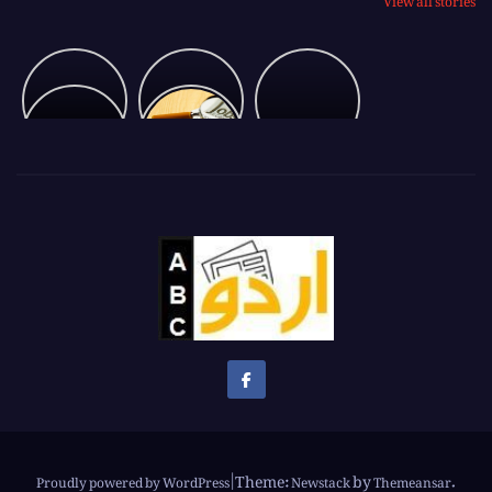
Ambani
بشیر
Glimpse
showing
بلور
of
Pakistan
Vantra
پشاور
Cricket
U-
to
جلسہ
19
Messi
The
Asian
Champion
Theme:
by
.
Proudly powered by WordPress
|
Newstack
Themeansar