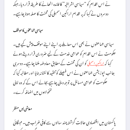
نے اس اقدام کو “سیاسی اشرافیہ” کا فائدہ اٹھانے کا طریقہ قرار دیا، جبکہ
دوسروں نے کہا کہ یہ اقدام اراکین اسمبلی کی محنت کا صلہ ہونا چاہیے۔
سیاسی جماعتوں کا موقف
سیاسی جماعتوں نے بھی اس معاملے پر اپنے اپنے موقف پیش کیے ہیں۔
حکومت نے اس اقدام کو عوامی خدمت کے لیے ضروری قرار دیتے ہوئے
کہا کہ
کو ان کی محنت کے مطابق معاوضہ ملنا چاہیے۔ دوسری
اراکین اسمبلی
جانب اپوزیشن جماعتوں نے اس فیصلے کو تنقید کا نشانہ بنایا اور مطالبہ کیا کہ
حکومت کو عوامی مسائل پر توجہ دینی چاہیے بجائے اس کے کہ وہ اپنی
تنخواہوں میں اضافہ کرے۔
معاشی پس منظر
پاکستان میں اقتصادی حالات گزشتہ چند سالوں سے کافی خراب ہیں۔ مہنگائی