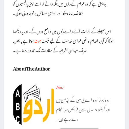
چاہتی ہے کہ وہ عوام کے دلوں میں جگہ بنائے تو اسے اپنی پالیسیوں کو
شفاف بنانا ہوگا اور عوامی مسائل پر توجہ دینی ہوگی۔
اس فیصلے کے اثرات آنے والے دنوں میں واضح ہوں گے، اور یہ دیکھنا
ہوگا کہ آیا یہ اقدام واقعی عوامی خدمت کے لیے مثبت
ہوتا ہے یا پھر یہ
ثابت
صرف سیاسی اشرافیہ کے مفادات تک محدود رہتا ہے۔
About The Author
اردو نیوز
اردو نیوز اردو اے بی سی کے ایڈمن ہیں
اور گزشتہ ۸ سال سے یہ فرائص سر انجام
دے رہے ہیں۔