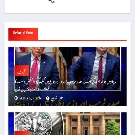
Related Post
خبریں
امریکا میں جدید اسلہ کی قلت پر صدر ٹرمپ اور وزیر دفاع میں کشیدگی: واشنگٹن پوسٹ کا
انکشاف، وائٹ ہاؤس کی تردید
حنا خان
AUG 6, 2026