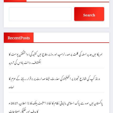
Search
Recent Posts
امریکا میں جدید اسلہ کی قلت پر صدر ٹرمپ اور وزیر دفاع میں کشیدگی: واشنگٹن پوسٹ کا
انکشاف، وائٹ ہاؤس کی تردید
ورلڈ کپ کی متنازع تجویز پر انفینٹینو کی معذرت، فیفا صدارت پر برقرار رہنے کے عزم کا
اعادہ
پاکستان میں سود سے پاک اسلامی مالیاتی نظام کا نفاذ: اسٹیٹ بینک کا بڑا اعلان، 2027ء
کا ہدف اور تکنیکی اصلاحات