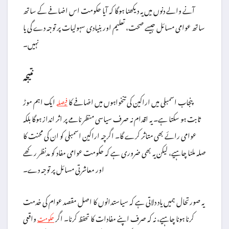
آنے والے دنوں میں یہ دیکھنا ہوگا کہ آیا حکومت اس اضافے کے ساتھ
ساتھ عوامی مسائل جیسے صحت، تعلیم اور بنیادی سہولیات پر توجہ دے گی یا
نہیں۔
نتیجہ
پنجاب اسمبلی میں اراکین کی تنخواہوں میں اضافے کا
ایک اہم موڑ
فیصلہ
ثابت ہو سکتا ہے۔ یہ اقدام نہ صرف سیاسی منظر نامے پر اثر انداز ہوگا بلکہ
عوامی رائے بھی متاثر کرے گا۔ اگرچہ اراکین اسمبلی کو ان کی محنت کا
صلہ ملنا چاہیے، لیکن یہ بھی ضروری ہے کہ حکومت عوامی مفاد کو مدنظر رکھے
اور معاشرتی مسائل پر توجہ دے۔
یہ صورتحال ہمیں یاد دلاتی ہے کہ سیاستدانوں کا اصل مقصد عوام کی خدمت
کرنا ہونا چاہیے، نہ کہ صرف اپنے مفادات کا تحفظ کرنا۔ اگر
واقعی
حکومت