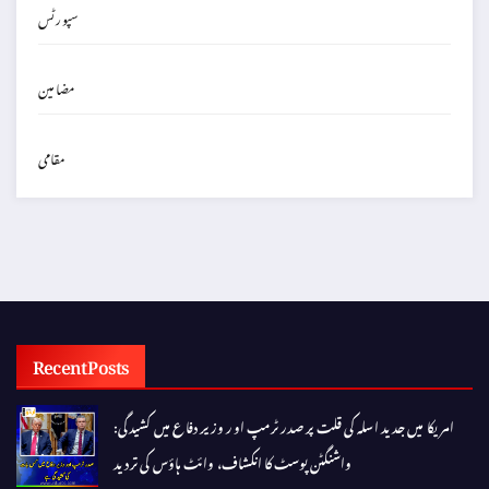
سپورٹس
مضامین
مقامی
Recent Posts
امریکا میں جدید اسلہ کی قلت پر صدر ٹرمپ اور وزیر دفاع میں کشیدگی:
واشنگٹن پوسٹ کا انکشاف، وائٹ ہاؤس کی تردید