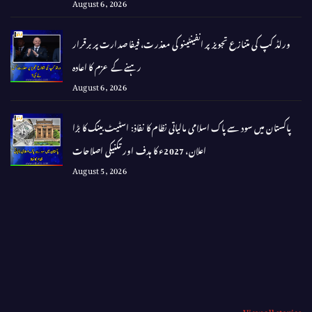
August 6, 2026
ورلڈ کپ کی متنازع تجویز پر انفینٹینو کی معذرت، فیفا صدارت پر برقرار
رہنے کے عزم کا اعادہ
August 6, 2026
پاکستان میں سود سے پاک اسلامی مالیاتی نظام کا نفاذ: اسٹیٹ بینک کا بڑا
اعلان، 2027ء کا ہدف اور تکنیکی اصلاحات
August 5, 2026
View all stories