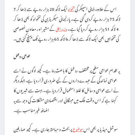
اس کے علاوہ، ڈپٹی اسپیکر کی
ایک لاکھ 20 ہزار روپے سے بڑھا کر 7
تنخواہ
لاکھ 75 ہزار روپے کردی گئی ہے۔ پارلیمانی سیکریٹری کی تنخواہ کو بھی بڑھا کر
4 لاکھ 51 ہزار روپے کر دیا گیا ہے۔
کے مشیر اور معاون خصوصی
وزیر اعلیٰ
کی تنخواہیں بھی ایک لاکھ سے بڑھا کر 6 لاکھ 65 ہزار روپے تک پہنچ گئی ہیں۔
عوامی ردعمل
یہ اقدام عوامی سطح پر مختلف ردعمل کا باعث بنا ہے۔ کچھ لوگوں نے اسے
عوامی نمائندگی کے عہدے داروں کے لیے ضروری قرار دیا ہے، جبکہ دیگر
نے اسے عوامی وسائل کا غلط استعمال قرار دیا ہے۔ بہت سے شہریوں کا
کہنا ہے کہ اس وقت ملک میں مہنگائی اور اقتصادی مشکلات کی وجہ سے یہ
اضافہ غیر مناسب ہے۔
سوشل میڈیا پر بھی اس
پر بحث و مباحثہ جاری ہے۔ کچھ صارفین
موضوع