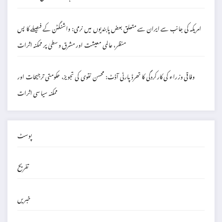
امریکہ کی جانب سے ایران سے متعلق بعض پابندیوں میں نرمی: واشنگٹن کے فیصلے کا پس
منظر، عالمی معیشت اور مشرق وسطیٰ پر ممکنہ اثرات
وفاقی وزراء کی کارکردگی کا تھرڈ پارٹی آڈٹ: محسن نقوی کی تجویز، حکومتی ترجیحات اور
ممکنہ سیاسی اثرات
پوسٹ
تفریح
خبریں