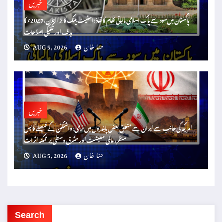
خبریں
پاکستان میں سود سے پاک اسلامی مالیاتی نظام کا نفاذ: اسٹیٹ بینک کا بڑا اعلان، 2027ء کا
ہدف اور تکنیکی اصلاحات
حنا خان
AUG 5, 2026
خبریں
امریکہ کی جانب سے ایران سے متعلق بعض پابندیوں میں نرمی: واشنگٹن کے فیصلے کا پس
منظر، عالمی معیشت اور مشرق وسطیٰ پر ممکنہ اثرات
حنا خان
AUG 5, 2026
Search